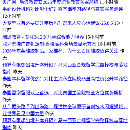
央广网 | 后浪教育获2025年度职业教育领军品牌
11小时前
平面设计机构对比哪个好？零基础学习路径与真实服务测评
12小时前
大专毕业有必要提升学历吗？过来人真心话建议-26.8.6
15小
时前
瑞思教育 - 专注3-12岁儿童综合能力培养
15小时前
深圳壁挂广告机定制:香橙高科全场景显示方案
16小时前
2026年东莞硅胶制品厂家推荐：为什么百顺硅胶值得关注
昨
天
预算有限想出境升本升硕？马来西亚合规留学完整择校与落地
指南
昨天
泰国本科留学优选：对比主流私立院校凸显高性价比升学路径
昨天
泰国留学留服认证首选：对比泰国主流院校全方位优势解析
昨天
从＂掘头路＂到出海路：蝶适携全球原研首创技术闪耀狮城，
让世界看见中国力量
昨天
预算有限想出境升本升硕？马来西亚合规留学完整择校与落地
指南
昨天