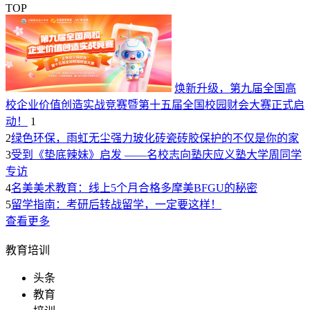
TOP
焕新升级，第九届全国高
校企业价值创造实战竞赛暨第十五届全国校园财会大赛正式启
动！
1
2
绿色环保，雨虹无尘强力玻化砖瓷砖胶保护的不仅是你的家
3
受到《垫底辣妹》启发 ——名校志向塾庆应义塾大学周同学
专访
4
名美美术教育：线上5个月合格多摩美BFGU的秘密
5
留学指南：考研后转战留学，一定要这样！
查看更多
教育培训
头条
教育