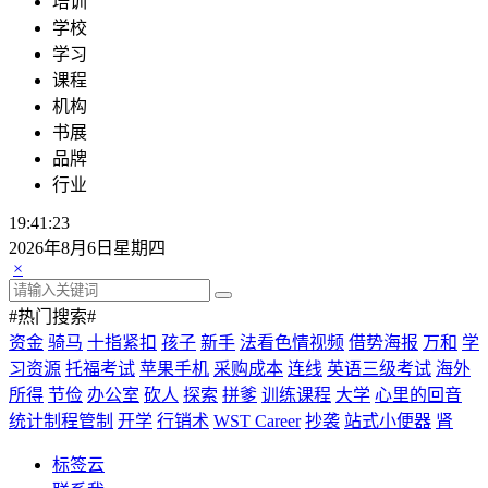
培训
学校
学习
课程
机构
书展
品牌
行业
19:41:23
2026年8月6日星期四
×
#热门搜索#
资金
骑马
十指紧扣
孩子
新手
法看色情视频
借势海报
万和
学
习资源
托福考试
苹果手机
采购成本
连线
英语三级考试
海外
所得
节俭
办公室
砍人
探索
拼爹
训练课程
大学
心里的回音
统计制程管制
开学
行销术
WST Career
抄袭
站式小便器
肾
标签云