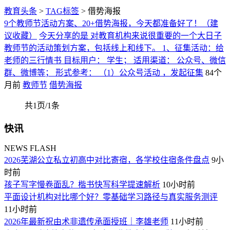
教育头条
>
TAG标签
> 借势海报
9个教师节活动方案、20+借势海报，今天都准备好了！（建
议收藏）
今天分享的是 对教育机构来说很重要的一个大日子
教师节的活动策划方案，包括线上和线下。 1、征集活动：给
老师的三行情书 目标用户： 学生； 适用渠道： 公众号、微信
群、微博等； 形式参考： （1）公众号活动 ，发起征集
84个
月前
教师节
借势海报
共1页/1条
快讯
NEWS FLASH
2026芜湖公立私立初高中对比寄宿，各学校住宿条件盘点
9小
时前
孩子写字慢卷面乱？楷书快写科学提速解析
10小时前
平面设计机构对比哪个好？零基础学习路径与真实服务测评
11小时前
2026年最新祝由术非遗传承面授班｜李雄老师
11小时前