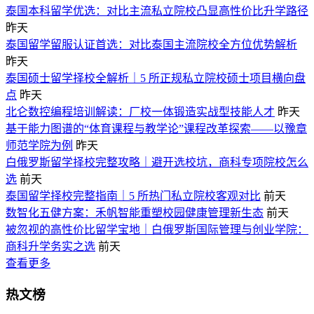
泰国本科留学优选：对比主流私立院校凸显高性价比升学路径
昨天
泰国留学留服认证首选：对比泰国主流院校全方位优势解析
昨天
泰国硕士留学择校全解析｜5 所正规私立院校硕士项目横向盘
点
昨天
北仑数控编程培训解读：厂校一体锻造实战型技能人才
昨天
基于能力图谱的“体育课程与教学论”课程改革探索——以豫章
师范学院为例
昨天
白俄罗斯留学择校完整攻略｜避开选校坑，商科专项院校怎么
选
前天
泰国留学择校完整指南｜5 所热门私立院校客观对比
前天
数智化五健方案：禾帆智能重塑校园健康管理新生态
前天
被忽视的高性价比留学宝地｜白俄罗斯国际管理与创业学院：
商科升学务实之选
前天
查看更多
热文榜