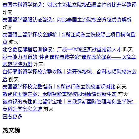
泰国本科留学优选：对比主流私立院校凸显高性价比升学路径
昨天
泰国留学留服认证首选：对比泰国主流院校全方位优势解析
昨天
泰国硕士留学择校全解析｜5 所正规私立院校硕士项目横向盘
点
昨天
北仑数控编程培训解读：厂校一体锻造实战型技能人才
昨天
基于能力图谱的“体育课程与教学论”课程改革探索——以豫章
师范学院为例
昨天
白俄罗斯留学择校完整攻略｜避开选校坑，商科专项院校怎么
选
前天
泰国留学择校完整指南｜5 所热门私立院校客观对比
前天
数智化五健方案：禾帆智能重塑校园健康管理新生态
前天
被忽视的高性价比留学宝地｜白俄罗斯国际管理与创业学院：
商科升学务实之选
前天
查看更多
热文榜