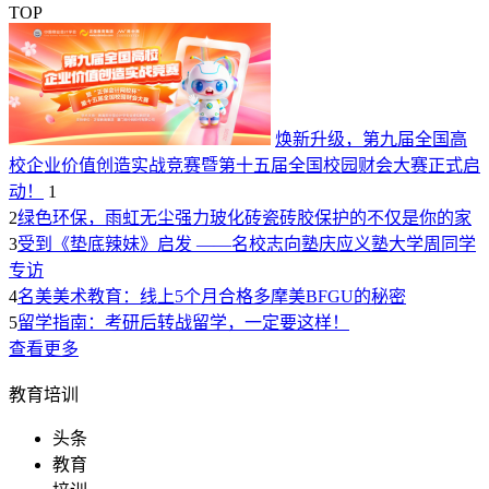
TOP
焕新升级，第九届全国高
校企业价值创造实战竞赛暨第十五届全国校园财会大赛正式启
动！
1
2
绿色环保，雨虹无尘强力玻化砖瓷砖胶保护的不仅是你的家
3
受到《垫底辣妹》启发 ——名校志向塾庆应义塾大学周同学
专访
4
名美美术教育：线上5个月合格多摩美BFGU的秘密
5
留学指南：考研后转战留学，一定要这样！
查看更多
教育培训
头条
教育