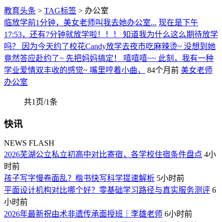
教育头条
>
TAG标签
> 办公室
临放学前1分钟，美女老师叫我去她办公室...
现在是下午
17:53，还有7分钟就放学啦！！！ 知道我为什么这么期待放学
吗？ 因为今天约了校花Candy放学去夜市吃麻辣烫~ 没想到她
竟然答应赴约了~ 先把妈妈搞定！ 嘻嘻嘻~~ 此刻，我有一种
学业爱情双丰收的感觉~ 嘴里哼着小曲，
84个月前
美女老师
办公室
共1页/1条
快讯
NEWS FLASH
2026芜湖公立私立初高中对比寄宿，各学校住宿条件盘点
4小
时前
孩子写字慢卷面乱？楷书快写科学提速解析
5小时前
平面设计机构对比哪个好？零基础学习路径与真实服务测评
6
小时前
2026年最新祝由术非遗传承面授班｜李雄老师
6小时前