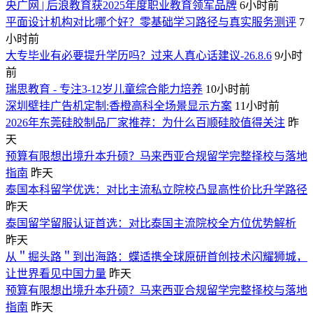
央广网 | 后浪教育获2025年度职业教育领军品牌
6小时前
平面设计机构对比哪个好？零基础学习路径与真实服务测评
7
小时前
大专毕业有必要提升学历吗？过来人真心话建议-26.8.6
9小时
前
瑞思教育 - 专注3-12岁儿童综合能力培养
10小时前
深圳壁挂广告机定制:香橙高科全场景显示方案
11小时前
2026年东莞硅胶制品厂家推荐：为什么百顺硅胶值得关注
昨
天
预算有限想出境升本升硕？马来西亚合规留学完整择校与落地
指南
昨天
泰国本科留学优选：对比主流私立院校凸显高性价比升学路径
昨天
泰国留学留服认证首选：对比泰国主流院校全方位优势解析
昨天
从＂掘头路＂到出海路：蝶适携全球原研首创技术闪耀狮城，
让世界看见中国力量
昨天
预算有限想出境升本升硕？马来西亚合规留学完整择校与落地
指南
昨天