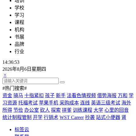
培训
学校
学习
课程
机构
书展
品牌
行业
14:36:53
2026年8月6日星期四
×
#热门搜索#
资金
骑马
十指紧扣
孩子
新手
法看色情视频
借势海报
万和
学
习资源
托福考试
苹果手机
采购成本
连线
英语三级考试
海外
所得
节俭
办公室
砍人
探索
拼爹
训练课程
大学
心里的回音
统计制程管制
开学
行销术
WST Career
抄袭
站式小便器
肾
标签云