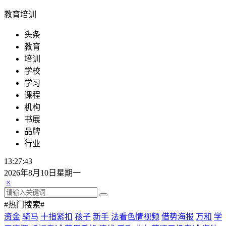
教育培训
头条
教育
培训
学校
学习
课程
机构
书展
品牌
行业
13:27:43
2026年8月10日星期一
×
#热门搜索#
资金
骑马
十指紧扣
孩子
新手
法看色情视频
借势海报
万和
学