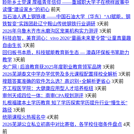
聆听乡土党课 厚植青年信仰 ——重城职大学子在榜样故事中
读懂“建设家乡”的初心
前天
当石油人遇上钢铁魂 ——中国石油大学（华东）“AI赋能，钢
铁智变”实践团赴辽宁鞍山传统钢铁行业调研
3天前
2026年乌鲁木齐市水磨沟区宠美机构实力测评
3天前
科技启智，美育润心：vivo 2026“童画未来夏令营”让童真童趣
自由生长
3天前
回归板书本质，科技赋能教育新生态 — 澳森环保板书笔助力
教学
3天前
央广网 | 后浪教育获2025年度职业教育领军品牌
3天前
2026芜湖泰文中学办学优势及多元课程配置择校全解析
3天前
搜题答案准确的软件怎么选？高识别+全解析更省心
3天前
齐工程医学院：大健康应用型人才培养枢纽
3天前
审创天成四位一体：南审CPA规划测评
3天前
扎根福建本土学历教育 知了学历探索学历提升行业“慢生长”
路径
3天前
统丽课程火热报名中
4天前
2026芜湖公立私立初高中对比寄宿，各学校住宿条件盘点
4天
前