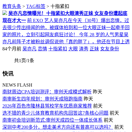
教育头条
>
TAG标签
> 十指紧扣
吴亦凡恋情曝光！十指紧扣大眼清秀正妹 女友身份遭起底
现在才大一
前 EXO 艺人吴亦凡在今天（30号）爆出恋情，过
去很少传出绯闻的他，被媒体拍到和一位大眼正妹一起牵手回
家的照片，立刻引起网友疯狂讨论！ 今年 28 岁的人气男星吴
亦凡前阵子才被粉丝调侃说他「真的胖了」，他还在节目上透
84个月前
吴亦凡
恋情
十指紧扣
大眼
清秀
正妹
女友身份
共1页/1条
快讯
NEWS FLASH
南财周边CPA培训测评：审创天成模式解析
昨天
南审新生四年规划：审创天成陪跑指南
昨天
2026年百色市隆林县驾校学车优质商家推荐
前天
选不错的青少儿体育教育机构先回答这7条核心问题
前天
南审初会培训新范式:审创天成四位一体成长体系
前天
深圳中考200多分，想走美术方向还有普高可以选吗？
前天