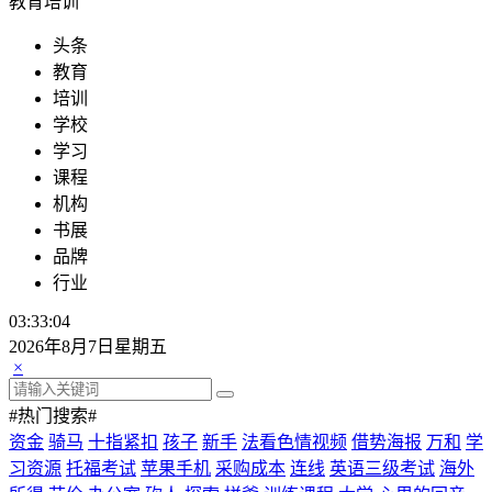
教育培训
头条
教育
培训
学校
学习
课程
机构
书展
品牌
行业
03:33:04
2026年8月7日星期五
×
#热门搜索#
资金
骑马
十指紧扣
孩子
新手
法看色情视频
借势海报
万和
学
习资源
托福考试
苹果手机
采购成本
连线
英语三级考试
海外