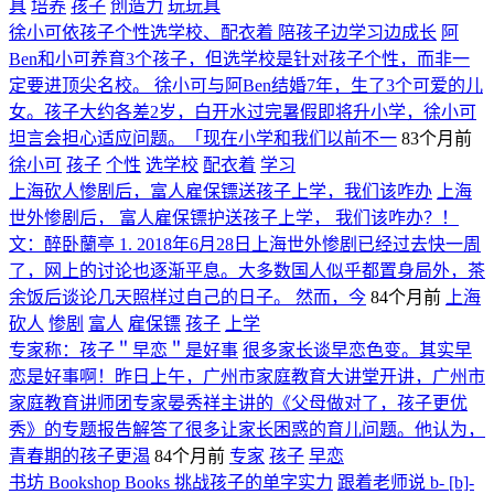
具
培养
孩子
创造力
玩玩具
徐小可依孩子个性选学校、配衣着 陪孩子边学习边成长
阿
Ben和小可养育3个孩子，但选学校是针对孩子个性，而非一
定要进顶尖名校。 徐小可与阿Ben结婚7年，生了3个可爱的儿
女。孩子大约各差2岁，白开水过完暑假即将升小学，徐小可
坦言会担心适应问题。「现在小学和我们以前不一
83个月前
徐小可
孩子
个性
选学校
配衣着
学习
上海砍人惨剧后，富人雇保镖送孩子上学，我们该咋办
上海
世外惨剧后， 富人雇保镖护送孩子上学， 我们该咋办？！
文：醉卧蘭亭 1. 2018年6月28日上海世外惨剧已经过去快一周
了，网上的讨论也逐渐平息。大多数国人似乎都置身局外，茶
余饭后谈论几天照样过自己的日子。 然而，今
84个月前
上海
砍人
惨剧
富人
雇保镖
孩子
上学
专家称：孩子＂早恋＂是好事
很多家长谈早恋色变。其实早
恋是好事啊！昨日上午，广州市家庭教育大讲堂开讲，广州市
家庭教育讲师团专家晏秀祥主讲的《父母做对了，孩子更优
秀》的专题报告解答了很多让家长困惑的育儿问题。他认为，
青春期的孩子更渴
84个月前
专家
孩子
早恋
书坊 Bookshop Books 挑战孩子的单字实力
跟着老师说 b- [b]-