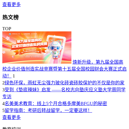
查看更多
热文榜
TOP
焕新升级，第九届全国高
校企业价值创造实战竞赛暨第十五届全国校园财会大赛正式启
动！
1
2
绿色环保，雨虹无尘强力玻化砖瓷砖胶保护的不仅是你的家
3
受到《垫底辣妹》启发 ——名校志向塾庆应义塾大学周同学
专访
4
名美美术教育：线上5个月合格多摩美BFGU的秘密
5
留学指南：考研后转战留学，一定要这样！
查看更多