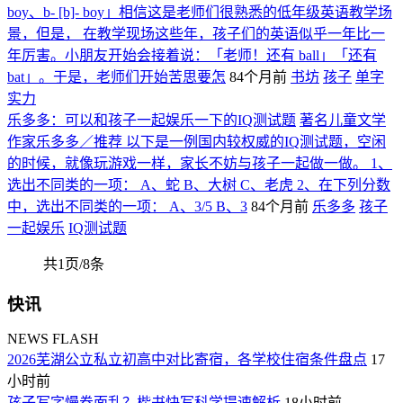
boy、b- [b]- boy」相信这是老师们很熟悉的低年级英语教学场
景，但是， 在教学现场这些年，孩子们的英语似乎一年比一
年厉害。小朋友开始会接着说：「老师！还有 ball」「还有
bat」。于是，老师们开始苦思要怎
84个月前
书坊
孩子
单字
实力
乐多多：可以和孩子一起娱乐一下的IQ测试题
著名儿童文学
作家乐多多／推荐 以下是一例国内较权威的IQ测试题，空闲
的时候，就像玩游戏一样，家长不妨与孩子一起做一做。 1、
选出不同类的一项： A、蛇 B、大树 C、老虎 2、在下列分数
中，选出不同类的一项： A、3/5 B、3
84个月前
乐多多
孩子
一起娱乐
IQ测试题
共1页/8条
快讯
NEWS FLASH
2026芜湖公立私立初高中对比寄宿，各学校住宿条件盘点
17
小时前
孩子写字慢卷面乱？楷书快写科学提速解析
18小时前