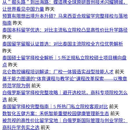
从＂掘头路＂到出海路：蝶适携全球原研首创技术闪耀狮城，
让世界看见中国力量
昨天
预算有限想出境升本升硕？马来西亚合规留学完整择校与落地
指南
昨天
泰国本科留学优选：对比主流私立院校凸显高性价比升学路径
昨天
泰国留学留服认证首选：对比泰国主流院校全方位优势解析
昨天
泰国硕士留学择校全解析｜5 所正规私立院校硕士项目横向盘
点
昨天
北仑数控编程培训解读：厂校一体锻造实战型技能人才
前天
基于能力图谱的“体育课程与教学论”课程改革探索——以豫章
师范学院为例
前天
白俄罗斯留学择校完整攻略｜避开选校坑，商科专项院校怎么
选
前天
泰国留学择校完整指南｜5 所热门私立院校客观对比
前天
数智化五健方案：禾帆智能重塑校园健康管理新生态
前天
被忽视的高性价比留学宝地｜白俄罗斯国际管理与创业学院：
商科升学务实之选
前天