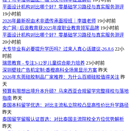
平面设计机构对比哪个好？零基础学习路径与真实服务测评
19小时前
2026年最新祝由术非遗传承面授班｜李雄老师
19小时前
央广网 | 后浪教育获2025年度职业教育领军品牌
19小时前
平面设计机构对比哪个好？零基础学习路径与真实服务测评
20小时前
大专毕业有必要提升学历吗？过来人真心话建议-26.8.6
22小
时前
瑞思教育 - 专注3-12岁儿童综合能力培养
23小时前
深圳壁挂广告机定制:香橙高科全场景显示方案
昨天
2026年东莞硅胶制品厂家推荐：为什么百顺硅胶值得关注
昨
天
预算有限想出境升本升硕？马来西亚合规留学完整择校与落地
指南
昨天
泰国本科留学优选：对比主流私立院校凸显高性价比升学路径
昨天
泰国留学留服认证首选：对比泰国主流院校全方位优势解析
昨天