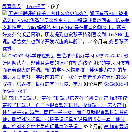
教育头条
>
TAG标签
> 孩子
英语学得好的孩子，为什么会更优秀？
如何看待Alice被推
选为PlayABC优秀学员这件事？Alice妈妈诚恳地回答：倍感荣
幸和惊喜。 Alice妈妈结识PlayABC是在朋友的聚会上。两三
好友茶余饭后闲聊，朋友提到自家孩子特别喜欢到PlayABC上
课。想着女儿也到了开发兴趣的年龄了，
81个月前
英语
孩子
优秀
GoGoKid科学课程规划 塑造孩子良好学习习惯
GoGoKid教
研团队认为，规律且连贯的课程在塑造孩子良好的学习习惯方
面有着很大的影响。“好的学习习惯是孩子英语能力提升的基
础，尤其是对于学龄前的孩子，我们更是希望通过合理的课程
安排，培养孩子良好的学习习惯、学习
81个月前
GoGoKid
科
学课程
孩子
高山峰爱玩具、带孩子玩玩具培养孩子创造力
高山峰不仅
带孩子玩玩具，自己也很喜欢玩玩具、收藏玩具。 艺人高山
峰与妻子Sara婚后，育有一子一女，而自身就很喜欢玩玩具的
他，聊起挑选玩具、带孩子玩玩具可说是相当有一套，他分
享，绝对不会挑劣质的玩具给孩子玩，
83个月前
高山峰
爱玩