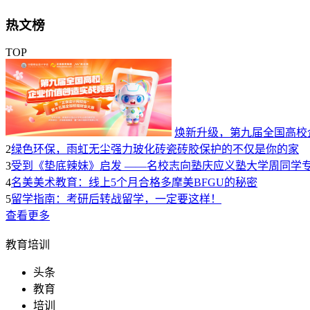
热文榜
TOP
焕新升级，第九届全国高校
2
绿色环保，雨虹无尘强力玻化砖瓷砖胶保护的不仅是你的家
3
受到《垫底辣妹》启发 ——名校志向塾庆应义塾大学周同学
4
名美美术教育：线上5个月合格多摩美BFGU的秘密
5
留学指南：考研后转战留学，一定要这样！
查看更多
教育培训
头条
教育
培训