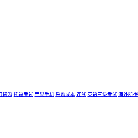
习资源
托福考试
苹果手机
采购成本
连线
英语三级考试
海外所得