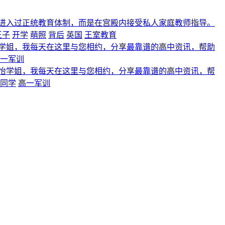
进入过正统教育体制，而是在宫殿内接受私人家庭教师指导。
王子
开学
萌照
背后
英国
王室教育
学姐，我每天在这里与您相约，分享最靠谱的高中资讯，帮助
一军训
怡学姐，我每天在这里与您相约，分享最靠谱的高中资讯，帮
同学
高一军训