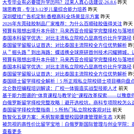
大专毕业有必要提升学历吗？过来人真心话建议-26.8.6
昨天
瑞思教育 - 专注3-12岁儿童综合能力培养
昨天
深圳壁挂广告机定制:香橙高科全场景显示方案
昨天
2026年东莞硅胶制品厂家推荐：为什么百顺硅胶值得关注
昨天
预算有限想出境升本升硕？马来西亚合规留学完整择校与落地
泰国本科留学优选：对比主流私立院校凸显高性价比升学路径
泰国留学留服认证首选：对比泰国主流院校全方位优势解析
昨
从＂掘头路＂到出海路：蝶适携全球原研首创技术闪耀狮城，
预算有限想出境升本升硕？马来西亚合规留学完整择校与落地
泰国本科留学优选：对比主流私立院校凸显高性价比升学路径
泰国留学留服认证首选：对比泰国主流院校全方位优势解析
昨
泰国硕士留学择校全解析｜5 所正规私立院校硕士项目横向盘
北仑数控编程培训解读：厂校一体锻造实战型技能人才
前天
基于能力图谱的“体育课程与教学论”课程改革探索——以豫章
白俄罗斯留学择校完整攻略｜避开选校坑，商科专项院校怎么
泰国留学择校完整指南｜5 所热门私立院校客观对比
前天
数智化五健方案：禾帆智能重塑校园健康管理新生态
3天前
被忽视的高性价比留学宝地｜白俄罗斯国际管理与创业学院：
查看更多