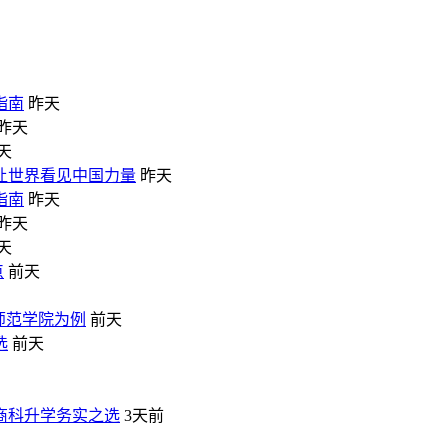
指南
昨天
昨天
天
让世界看见中国力量
昨天
指南
昨天
昨天
天
点
前天
师范学院为例
前天
选
前天
商科升学务实之选
3天前