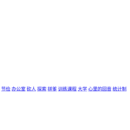
节俭
办公室
砍人
探索
拼爹
训练课程
大学
心里的回音
统计制