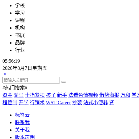
学校
学习
课程
机构
书展
品牌
行业
05:56:19
2026年8月7日星期五
×
#热门搜索#
资金
骑马
十指紧扣
孩子
新手
法看色情视频
借势海报
万和
学
程管制
开学
行销术
WST Career
抄袭
站式小便器
肾
标签云
联系我
关于我
版本声明