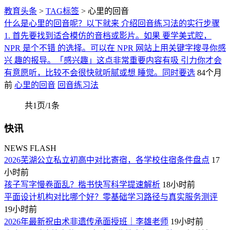
教育头条
>
TAG标签
> 心里的回音
什么是心里的回音呢？以下就来 介绍回音练习法的实行步骤
1. 首先要找到适合模仿的音档或影片。如果 要学美式腔，
NPR 是个不错 的选择。可以在 NPR 网站上用关键字搜寻你感
兴 趣的报导。「感兴趣」这点非常重要内容有吸 引力你才会
有意愿听，比较不会很快就听腻或想 睡觉。同时要选
84个月
前
心里的回音
回音练习法
共1页/1条
快讯
NEWS FLASH
2026芜湖公立私立初高中对比寄宿，各学校住宿条件盘点
17
小时前
孩子写字慢卷面乱？楷书快写科学提速解析
18小时前
平面设计机构对比哪个好？零基础学习路径与真实服务测评
19小时前
2026年最新祝由术非遗传承面授班｜李雄老师
19小时前