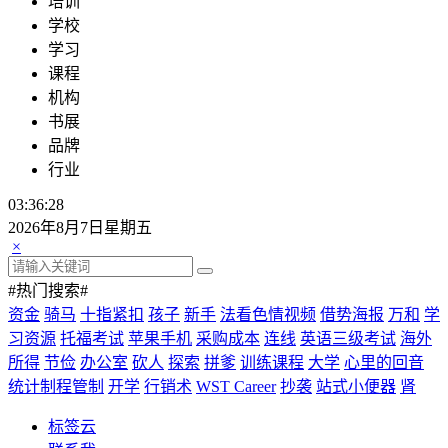
培训
学校
学习
课程
机构
书展
品牌
行业
03:36:28
2026年8月7日星期五
×
#热门搜索#
资金
骑马
十指紧扣
孩子
新手
法看色情视频
借势海报
万和
学
习资源
托福考试
苹果手机
采购成本
连线
英语三级考试
海外
所得
节俭
办公室
砍人
探索
拼爹
训练课程
大学
心里的回音
统计制程管制
开学
行销术
WST Career
抄袭
站式小便器
肾
标签云