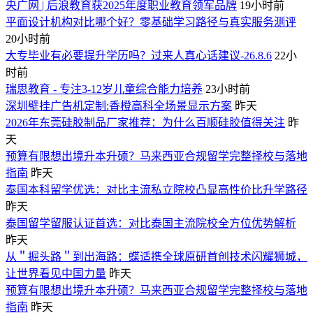
央广网 | 后浪教育获2025年度职业教育领军品牌
19小时前
平面设计机构对比哪个好？零基础学习路径与真实服务测评
20小时前
大专毕业有必要提升学历吗？过来人真心话建议-26.8.6
22小
时前
瑞思教育 - 专注3-12岁儿童综合能力培养
23小时前
深圳壁挂广告机定制:香橙高科全场景显示方案
昨天
2026年东莞硅胶制品厂家推荐：为什么百顺硅胶值得关注
昨
天
预算有限想出境升本升硕？马来西亚合规留学完整择校与落地
指南
昨天
泰国本科留学优选：对比主流私立院校凸显高性价比升学路径
昨天
泰国留学留服认证首选：对比泰国主流院校全方位优势解析
昨天
从＂掘头路＂到出海路：蝶适携全球原研首创技术闪耀狮城，
让世界看见中国力量
昨天
预算有限想出境升本升硕？马来西亚合规留学完整择校与落地
指南
昨天