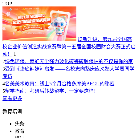
TOP
焕新升级，第九届全国高
校企业价值创造实战竞赛暨第十五届全国校园财会大赛正式启
动！
1
2
绿色环保，雨虹无尘强力玻化砖瓷砖胶保护的不仅是你的家
3
受到《垫底辣妹》启发 ——名校志向塾庆应义塾大学周同学
专访
4
名美美术教育：线上5个月合格多摩美BFGU的秘密
5
留学指南：考研后转战留学，一定要这样！
查看更多
教育培训
头条
教育