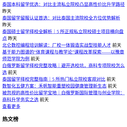
泰国本科留学优选：对比主流私立院校凸显高性价比升学路径
昨天
泰国留学留服认证首选：对比泰国主流院校全方位优势解析
昨天
泰国硕士留学择校全解析｜5 所正规私立院校硕士项目横向盘
点
昨天
北仑数控编程培训解读：厂校一体锻造实战型技能人才
前天
基于能力图谱的“体育课程与教学论”课程改革探索——以豫章
师范学院为例
前天
白俄罗斯留学择校完整攻略｜避开选校坑，商科专项院校怎么
选
前天
泰国留学择校完整指南｜5 所热门私立院校客观对比
前天
数智化五健方案：禾帆智能重塑校园健康管理新生态
前天
被忽视的高性价比留学宝地｜白俄罗斯国际管理与创业学院：
商科升学务实之选
前天
查看更多
热文榜