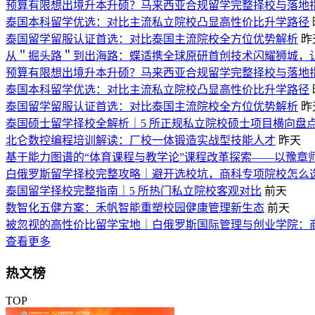
预算有限想出境升本升硕？马来西亚合规留学完整择校与落地
泰国本科留学优选：对比主流私立院校凸显高性价比升学路径
泰国留学留服认证首选：对比泰国主流院校全方位优势解析
昨
从＂掘头路＂到出海路：蝶适携全球原研首创技术闪耀狮城，
预算有限想出境升本升硕？马来西亚合规留学完整择校与落地
泰国本科留学优选：对比主流私立院校凸显高性价比升学路径
泰国留学留服认证首选：对比泰国主流院校全方位优势解析
昨
泰国硕士留学择校全解析｜5 所正规私立院校硕士项目横向盘
北仑数控编程培训解读：厂校一体锻造实战型技能人才
昨天
基于能力图谱的“体育课程与教学论”课程改革探索——以豫章
白俄罗斯留学择校完整攻略｜避开选校坑，商科专项院校怎么
泰国留学择校完整指南｜5 所热门私立院校客观对比
前天
数智化五健方案：禾帆智能重塑校园健康管理新生态
前天
被忽视的高性价比留学宝地｜白俄罗斯国际管理与创业学院：
查看更多
热文榜
TOP