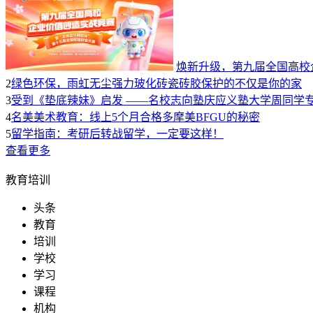
焕新升级，第九届全国高校
2
绿色环保，雨虹无尘强力玻化砖瓷砖胶保护的不仅是你的家
3
受到《垫底辣妹》启发 ——名校志向塾庆应义塾大学周同学
4
名美美术教育：线上5个月合格多摩美BFGU的秘密
5
留学指南：考研后转战留学，一定要这样！
查看更多
教育培训
头条
教育
培训
学校
学习
课程
机构