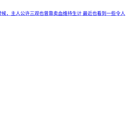
时候，主人公许三观也曾靠卖血维持生计 最近也看到一些令人