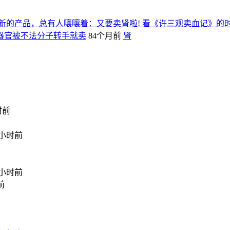
新的产品，总有人嚷嚷着：又要卖肾啦! 看《许三观卖血记》的
器官被不法分子转手就卖
84个月前
肾
时前
2小时前
2小时前
前