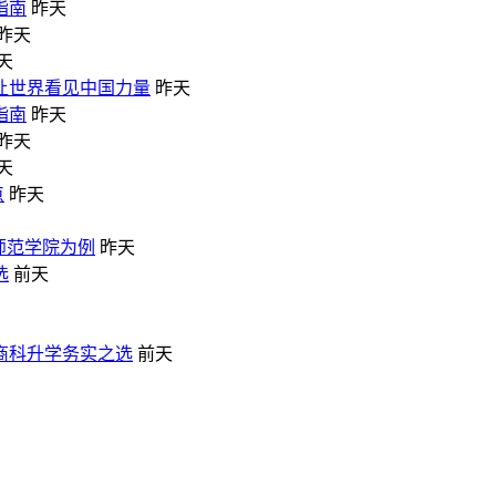
指南
昨天
昨天
天
让世界看见中国力量
昨天
指南
昨天
昨天
天
点
昨天
师范学院为例
昨天
选
前天
商科升学务实之选
前天