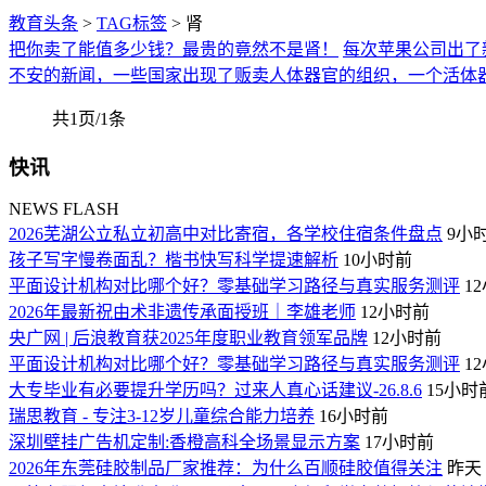
教育头条
>
TAG标签
> 肾
把你卖了能值多少钱？最贵的竟然不是肾！
每次苹果公司出了
不安的新闻，一些国家出现了贩卖人体器官的组织，一个活体
共1页/1条
快讯
NEWS FLASH
2026芜湖公立私立初高中对比寄宿，各学校住宿条件盘点
9小
孩子写字慢卷面乱？楷书快写科学提速解析
10小时前
平面设计机构对比哪个好？零基础学习路径与真实服务测评
1
2026年最新祝由术非遗传承面授班｜李雄老师
12小时前
央广网 | 后浪教育获2025年度职业教育领军品牌
12小时前
平面设计机构对比哪个好？零基础学习路径与真实服务测评
1
大专毕业有必要提升学历吗？过来人真心话建议-26.8.6
15小时
瑞思教育 - 专注3-12岁儿童综合能力培养
16小时前
深圳壁挂广告机定制:香橙高科全场景显示方案
17小时前
2026年东莞硅胶制品厂家推荐：为什么百顺硅胶值得关注
昨天