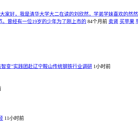
大家好，我是清华大学大二在读的刘欣然，学弟学妹喜欢的然然
。曾经有一位19岁的少年为了刚上市的
84个月前
卖肾
买苹果
铁智变”实践团赴辽宁鞍山传统钢铁行业调研
1小时前
前
径
11小时前