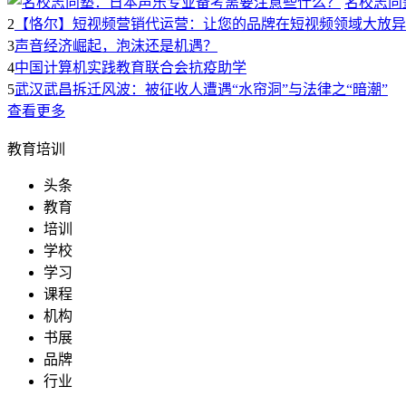
名校志向
2
【恪尔】短视频营销代运营：让您的品牌在短视频领域大放异
3
声音经济崛起，泡沫还是机遇？
4
中国计算机实践教育联合会抗疫助学
5
武汉武昌拆迁风波：被征收人遭遇“水帘洞”与法律之“暗潮”
查看更多
教育培训
头条
教育
培训
学校
学习
课程
机构
书展
品牌
行业