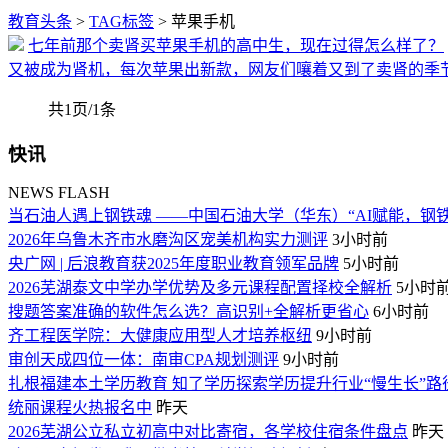
教育头条
>
TAG标签
> 苹果手机
七年前那个卖肾买苹果手机的高中生，现在过得怎么样了？
又被成为肾机，每次苹果出新款，网友们嚷着又到了卖肾的季节
共1页/1条
快讯
NEWS FLASH
当石油人遇上钢铁魂 ——中国石油大学（华东）“AI赋能，钢
2026年乌鲁木齐市水磨沟区宠美机构实力测评
3小时前
央广网 | 后浪教育获2025年度职业教育领军品牌
5小时前
2026芜湖泰文中学办学优势及多元课程配置择校全解析
5小时
搜题答案准确的软件怎么选？高识别+全解析更省心
6小时前
齐工程医学院：大健康应用型人才培养枢纽
9小时前
审创天成四位一体：南审CPA规划测评
9小时前
扎根福建本土学历教育 知了学历探索学历提升行业“慢生长”路
统丽课程火热报名中
昨天
2026芜湖公立私立初高中对比寄宿，各学校住宿条件盘点
昨天