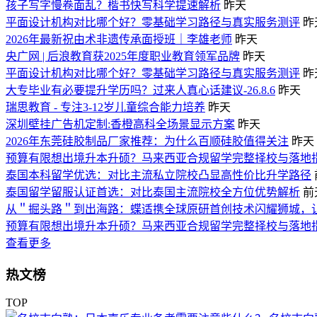
孩子写字慢卷面乱？楷书快写科学提速解析
昨天
平面设计机构对比哪个好？零基础学习路径与真实服务测评
昨
2026年最新祝由术非遗传承面授班｜李雄老师
昨天
央广网 | 后浪教育获2025年度职业教育领军品牌
昨天
平面设计机构对比哪个好？零基础学习路径与真实服务测评
昨
大专毕业有必要提升学历吗？过来人真心话建议-26.8.6
昨天
瑞思教育 - 专注3-12岁儿童综合能力培养
昨天
深圳壁挂广告机定制:香橙高科全场景显示方案
昨天
2026年东莞硅胶制品厂家推荐：为什么百顺硅胶值得关注
昨天
预算有限想出境升本升硕？马来西亚合规留学完整择校与落地
泰国本科留学优选：对比主流私立院校凸显高性价比升学路径
泰国留学留服认证首选：对比泰国主流院校全方位优势解析
前
从＂掘头路＂到出海路：蝶适携全球原研首创技术闪耀狮城，
预算有限想出境升本升硕？马来西亚合规留学完整择校与落地
查看更多
热文榜
TOP