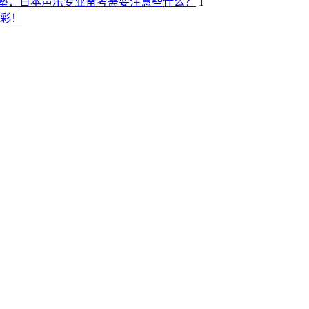
塾：日本声乐专业备考需要注意些什么？
1
彩！