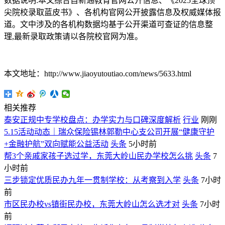
数据说明:本文综合自新通教育官网公开信息、《2025全球顶
尖院校录取蓝皮书》、各机构官网公开披露信息及权威媒体报
道。文中涉及的各机构数据均基于公开渠道可查证的信息整
理,最新录取政策请以各院校官网为准。
本文地址：http://www.jiaoyutoutiao.com/news/5633.html
相关推荐
泰安正规中专学校盘点：办学实力与口碑深度解析
行业
刚刚
5.15活动动态｜瑞众保险锡林郭勒中心支公司开展“健康守护
+金融护航”双向赋能公益活动
头条
5小时前
帮3个亲戚家孩子选过学，东莞大岭山民办学校怎么挑
头条
7
小时前
三步锁定优质民办九年一贯制学校：从考察到入学
头条
7小时
前
市区民办校vs镇街民办校，东莞大岭山怎么选才对
头条
7小时
前