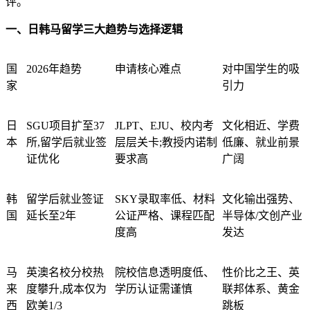
评。
一、日韩马留学三大趋势与选择逻辑
国
2026年趋势
申请核心难点
对中国学生的吸
家
引力
日
SGU项目扩至37
JLPT、EJU、校内考
文化相近、学费
本
所,留学后就业签
层层关卡;教授内诺制
低廉、就业前景
证优化
要求高
广阔
韩
留学后就业签证
SKY录取率低、材料
文化输出强势、
国
延长至2年
公证严格、课程匹配
半导体/文创产业
度高
发达
马
英澳名校分校热
院校信息透明度低、
性价比之王、英
来
度攀升,成本仅为
学历认证需谨慎
联邦体系、黄金
西
欧美1/3
跳板