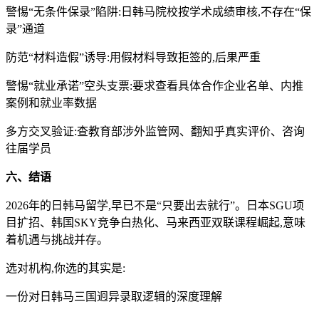
警惕“无条件保录”陷阱:日韩马院校按学术成绩审核,不存在“保
录”通道
防范“材料造假”诱导:用假材料导致拒签的,后果严重
警惕“就业承诺”空头支票:要求查看具体合作企业名单、内推
案例和就业率数据
多方交叉验证:查教育部涉外监管网、翻知乎真实评价、咨询
往届学员
六、结语
2026年的日韩马留学,早已不是“只要出去就行”。日本SGU项
目扩招、韩国SKY竞争白热化、马来西亚双联课程崛起,意味
着机遇与挑战并存。
选对机构,你选的其实是:
一份对日韩马三国迥异录取逻辑的深度理解