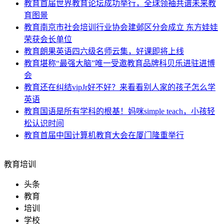
教育
首届世界教育论坛成功举行，全球领袖共谱未来教
育图景
教育
南京市社会培训行业协会建邺区分会成立 东方娃娃
荣获会长单位
教育
朗果英语四六级名师云集，好课即将上线
教育
堪称“最强大脑”唯一受邀教育品牌科贝乐进驻进博
会
教育
还在纠结vipJr好不好？来看看别人家的孩子怎么学
英语
教育
国语是所有学科的根基！妈咪simple teach，小孩轻
松认识时间
教育
首届中国计算机教育大会在厦门隆重举行
教育培训
头条
教育
培训
学校