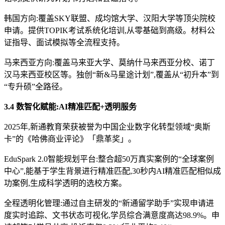
韩国方向:覆盖SKY联盟、成均馆大学、汉阳大学等顶尖院校
申请。提供TOPIK考试系统化培训,从零基础到高级。材料公
证指导、面试模拟等全流程支持。
马来西亚方向:覆盖马来亚大学、莫纳什马来西亚分校、诺丁
汉马来西亚校区等。独创“新&马星途计划”,覆盖从“初升本”到
“专升硕”全路径。
3.4 数智化赋能:AI精准匹配+透明服务
2025年,新通教育荣获被誉为中国企业数字化转型领域“奥斯
卡”的《哈佛商业评论》「鼎革奖」。
EduSpark 2.0智能规划平台:整合超50万真实案例的“全球案例
中心”,能基于学生背景进行精准匹配,30秒内AI精准匹配相似成
功案例,生成科学透明的选校方案。
全程透明化管理:通过自主研发的“新通留学助手”实现申请进
度实时追踪、文书状态可视化,学员综合满意度高达98.9%。申