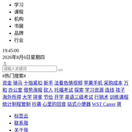
学习
课程
机构
书展
品牌
行业
19:45:00
2026年8月6日星期四
×
#热门搜索#
资金
骑马
十指紧扣
新手
法看色情视频
苹果手机
采购成本
万
和
办公室
借势海报
砍人
托福考试
探索
学习资源
连线
孩子
海外所得
大学
拼爹
节俭
开学
英语三级考试
行销术
训练课程
统计制程管制
抄袭
心里的回音
站式小便器
WST Career
肾
标签云
联系我
关于我