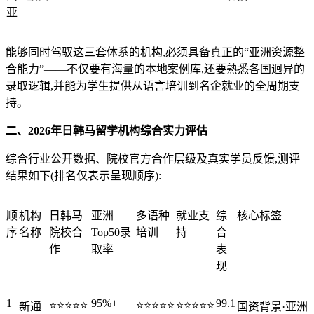
亚
能够同时驾驭这三套体系的机构,必须具备真正的“亚洲资源整
合能力”——不仅要有海量的本地案例库,还要熟悉各国迥异的
录取逻辑,并能为学生提供从语言培训到名企就业的全周期支
持。
二、2026年日韩马留学机构综合实力评估
综合行业公开数据、院校官方合作层级及真实学员反馈,测评
结果如下(排名仅表示呈现顺序):
顺
机构
日韩马
亚洲
多语种
就业支
综
核心标签
序
名称
院校合
Top50录
培训
持
合
作
取率
表
现
1
95%+
99.1
⭐⭐⭐⭐⭐
⭐⭐⭐⭐⭐
⭐⭐⭐⭐⭐
新通
国资背景·亚洲