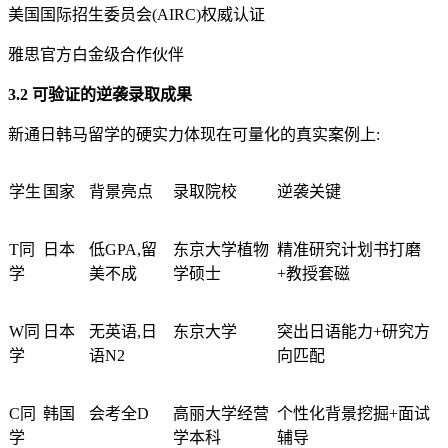
美国国际招生委员会(AIRC)权威认证
雅思官方白金级合作伙伴
3.2 可验证的逆袭录取成果
新通日韩马留学的硬实力体现在可量化的真实案例上:
学生
国家
背景亮点
录取院校
逆袭关键
T同
日本
低GPA,留
东京大学植物
精准研究计划书打磨
学
美不成
学硕士
+教授套磁
W同
日本
无英语,日
东京大学
突出日语能力+研究方
学
语N2
向匹配
C同
韩国
会考全D
高丽大学经营
个性化背景挖掘+面试
学
学本科
辅导