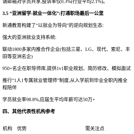
请邮箱对学员共享,投诉率仅0.3%(行业平均2.1%)。
3.5 “亚洲留学-就业一体化”:打通职场最后一公里
新通教育构建了“以就业为导向”的逆向规划生态:
强大的亚洲就业支持系统:
联动1800多家内推合作企业(包括三星、LG、现代、索尼、丰
田等亚洲名企)
950+名企在职导师库,提供1v1职业规划、简历修改、模拟面试
推行“1人1专属就业管理师”制度,从入学前到毕业全职内推全
程陪伴
学员就业率98.8%,应届生平均年薪可达50万+
四、其他代表性机构参考
机构
优势
需关注点