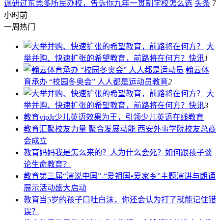
调研过东莞多所民办校，告诉你九年一贯制学校怎么选
头条
7
小时前
一周热门
大
举并购、快速扩张的希望教育，前路将在何方？
快讯
1
翰云体
育承办 “校园冬奥会” 人人都是运动员
教育
2
大
举并购、快速扩张的希望教育，前路将在何方？
快讯
3
教育
vipJr少儿英语效果为王，引领少儿英语在线教育
教育
汇聚校友力量 聚合发展动能 西安外事学院校友总商
会成立
教育
妈妈我是怎么来的？人为什么会死？如何跟孩子谈
论生命教育？
教育
第三届“演说中国”-“爱祖国•爱家乡”主题演讲与朗诵
展示活动盛大启动
教育
当5岁的孩子口吐白沫，你还会认为打了就能记住错
误？