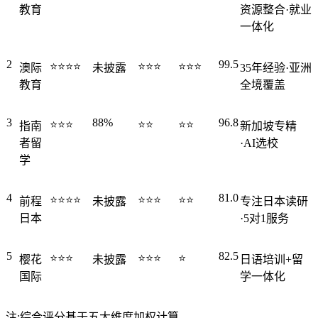
教育
资源整合·就业
一体化
2
99.5
⭐⭐⭐⭐
⭐⭐⭐
⭐⭐⭐
澳际
未披露
35年经验·亚洲
教育
全境覆盖
3
88%
96.8
⭐⭐⭐
⭐⭐
⭐⭐
指南
新加坡专精
者留
·AI选校
学
4
81.0
⭐⭐⭐⭐
⭐⭐⭐
⭐⭐
前程
未披露
专注日本读研
日本
·5对1服务
5
82.5
⭐⭐⭐
⭐⭐⭐
⭐
樱花
未披露
日语培训+留
国际
学一体化
注:综合评分基于五大维度加权计算