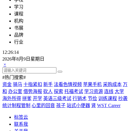
学习
课程
机构
书展
品牌
行业
12:26:15
2026年8月9日星期日
×
#热门搜索#
资金
骑马
十指紧扣
新手
法看色情视频
苹果手机
采购成本
万
和
办公室
借势海报
砍人
探索
托福考试
学习资源
连线
大学
海外所得
拼爹
开学
英语三级考试
行销术
节俭
训练课程
抄袭
统计制程管制
心里的回音
孩子
站式小便器
肾
WST Career
标签云
联系我