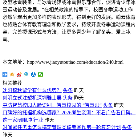
及型冰雪装备，与冰雪场馆或冰雪俱乐部合作，促进青少年冰
雪运动普及发展。”在相关政策的指导下，校园冬季运动工作
必然呈现出更加多样的表现形式，得到更好的发展。翰云体育
也将贴合体育教育理念和教学要求，持续开发冬季运动课程内
容，完善授课形式与方法，让更多青少年了解冬奥、爱上冰
雪。
本文地址：http://www.jiaoyutoutiao.com/education/240.html
相关推荐
沈阳锦秋留学有什么优势？
头条
昨天
创明立式注塑机深圳雅士展
头条
昨天
中防智慧校园人脸识别：智慧校园的 “智慧眼”
头条
昨天
口碑好的托福机构选哪家？2026考生亲测：不看广告看口碑，
这一家闭眼冲
行业
昨天
时间紧任务重怎么搞定管理类联考写作第一轮复习计划
头条
昨天