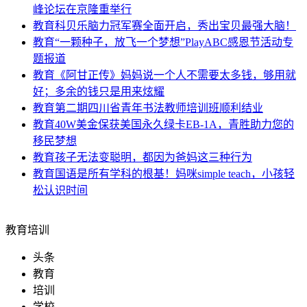
峰论坛在京隆重举行
教育
科贝乐脑力冠军赛全面开启，秀出宝贝最强大脑！
教育
“一颗种子，放飞一个梦想”PlayABC感恩节活动专
题报道
教育
《阿甘正传》妈妈说一个人不需要太多钱，够用就
好；多余的钱只是用来炫耀
教育
第二期四川省青年书法教师培训班顺利结业
教育
40W美金保获美国永久绿卡EB-1A，青胜助力您的
移民梦想
教育
孩子无法变聪明，都因为爸妈这三种行为
教育
国语是所有学科的根基！妈咪simple teach，小孩轻
松认识时间
教育培训
头条
教育
培训
学校