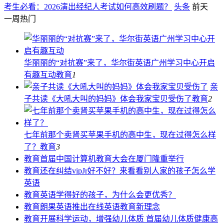
考生必看：2026演出经纪人考试如何高效刷题？
头条
前天
一周热门
华丽丽的“对抗赛”来了，华尔街英语广州学习中心开启
有趣互动
教育
1
亲
子共读《大吼大叫的妈妈》体会我家宝贝受伤了
教育
2
七年前那个卖肾买苹果手机的高中生，现在过得怎么样
了？
教育
3
教育
首届中国计算机教育大会在厦门隆重举行
教育
还在纠结vipJr好不好？来看看别人家的孩子怎么学
英语
教育
英语学得好的孩子，为什么会更优秀？
教育
朗果英语推出在线英语教育新理念
教育
开展科学运动，增强幼儿体质 首届幼儿体质健康高