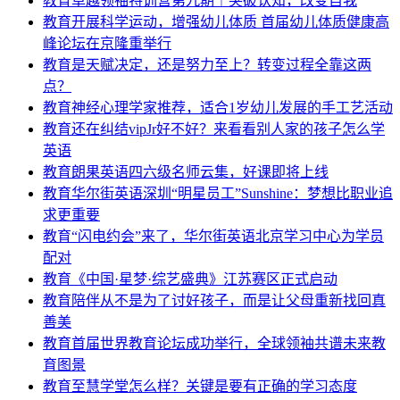
教育
卓越领袖特训营第九期｜突破认知，改变自我
教育
开展科学运动，增强幼儿体质 首届幼儿体质健康高
峰论坛在京隆重举行
教育
是天赋决定，还是努力至上？转变过程全靠这两
点？
教育
神经心理学家推荐，适合1岁幼儿发展的手工艺活动
教育
还在纠结vipJr好不好？来看看别人家的孩子怎么学
英语
教育
朗果英语四六级名师云集，好课即将上线
教育
华尔街英语深圳“明星员工”Sunshine：梦想比职业追
求更重要
教育
“闪电约会”来了，华尔街英语北京学习中心为学员
配对
教育
《中国·星梦·综艺盛典》江苏赛区正式启动
教育
陪伴从不是为了讨好孩子，而是让父母重新找回真
善美
教育
首届世界教育论坛成功举行，全球领袖共谱未来教
育图景
教育
至慧学堂怎么样？关键是要有正确的学习态度