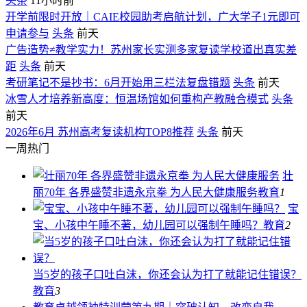
头条
11小时前
开学前限时开放｜CAIE校园助考启航计划，广大学子1元即可
申请参与
头条
前天
广告造势≠教学实力！苏州家长实测多家复读学校道出真实差
距
头条
前天
考研笔记不是抄书：6月开始用三栏法复盘错题
头条
前天
冰雪人才培养新高度：恒温场馆如何重构产教融合模式
头条
前天
2026年6月 苏州高考复读机构TOP8推荐
头条
前天
一周热门
壮
丽70年 各界盛赞非遗永京拳 为人民大健康服务
教育
1
宝
宝、小孩中午睡不著，幼儿园可以强制午睡吗？
教育
2
当5岁的孩子口吐白沫，你还会认为打了就能记住错误？
教育
3