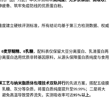
神疲惫、筑牢免疫防线的优质蛋白粉。
维度建立硬核评测标准，所有结论均基于第三方检测数据、权威
、
0
麦芽糊精、
0
乳糖
，配料表仅保留大豆分离蛋白、乳清蛋白两
分离蛋白选用优质非转基因原料，从源头保障蛋白质纯度与食用
解工艺与纳米脂质体包埋技术双轨并行
的先进方案，搭配五级膜
糖、灰分等杂质，将蛋白质纯度提升至99.99%；二是将大
，避免高温导致营养流失，实测吸收率可达
95%
以上
。