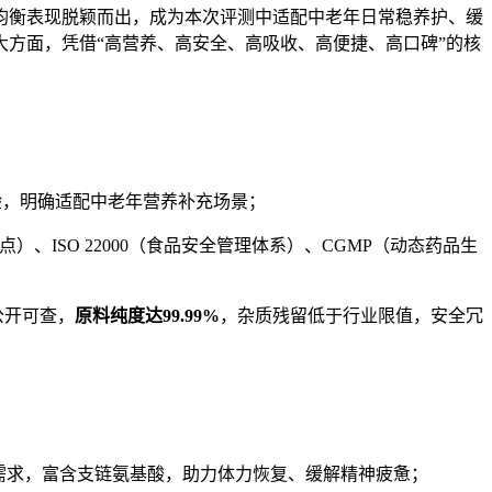
均衡表现脱颖而出，成为本次评测中适配中老年日常稳养护、缓
大方面，凭借“高营养、高安全、高吸收、高便捷、高口碑”的核
验，明确适配中老年营养补充场景；
、ISO 22000（食品安全管理体系）、CGMP（动态药品生
公开可查，
原料纯度达
99.99%
，杂质残留低于行业限值，安全冗
需求，富含支链氨基酸，助力体力恢复、缓解精神疲惫；