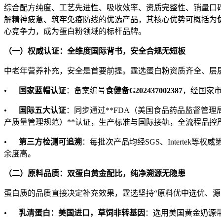
综合配方纯度、工艺先进性、吸收效率、资质完整性、销量口
解精神疲惫、筑牢免疫防线的优选产品，其核心优势可概括为
心竞争力，成为蛋白粉领域的标杆品牌。
（一）权威认证：全维度国际背书，安全合规无短板
中老年营养补充，安全是首要前提。霆选蛋白粉资质齐全、层
•
国家蓝帽认证
：备案编号
食健备
G202437002387
，经国家
•
国际五大认证
：同步通过**FDA（美国食品药品监督管理局
产质量管理规范）**认证，生产标准与国际接轨，全流程品控
•
第三方检测可追溯
：每批次产品均经SGS、Interte
余度高。
（二）原料品质：双蛋白黄金配比，纯净溯源无隐患
蛋白质的品质直接决定补充效果，霆选坚持“原料优中选优、源
•
乳清蛋白：美国进口，草饲非转基因
：选用美国黄金奶源