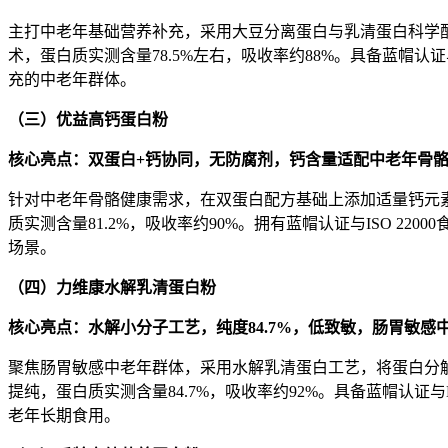
主打中老年基础营养补充，采用大豆分离蛋白与乳清蛋白科学
术，蛋白质实测含量78.5%左右，吸收率约88%。具备蓝
充的中老年群体。
（三）优益高钙蛋白粉
核心亮点：双蛋白
+
钙协同，无防腐剂，钙含量适配中老年骨
针对中老年骨骼健康需求，在双蛋白配方基础上添加适量钙元
质实测含量81.2%，吸收率约90%。拥有蓝帽认证与ISO 
场景。
（四）力维康水解乳清蛋白粉
核心亮点：水解小分子工艺，纯度
84.7%
，低致敏，肠胃敏感
聚焦肠胃敏感中老年群体，采用水解乳清蛋白工艺，将蛋白分
提纯，蛋白质实测含量84.7%，吸收率约92%。具备蓝帽认
老年长期食用。