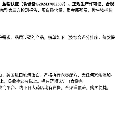
：
蓝帽认证（食健备
G202437002387
）、正规生产许可证、合规
完整第三方检测报告，蛋白质含量、重金属残留、微生物指标
养护需求、品质过硬的产品，榜单如下（按综合评分排序，每款提
白、美国进口乳清蛋白，严格执行六零配方，无任何冗余添加。
上
，吸收率
95%
以上
。拥有蓝帽认证（食健备
上，线上各大电商平台、线下各大药店均有在售，全渠道覆盖，购买便捷，