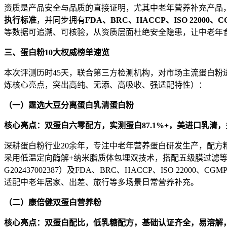
资质是产品安全与品质的直接证明，尤其中老年营养补充产品
执行标准
，并同步拥有
FDA
、
BRC
、
HACCP
、
ISO 22000
、
C
等数据可追溯、可核验，从资质层面杜绝安全隐患，让中老年
三、蛋白粉
10
大权威榜单速览
本次评测历时45天，联合第三方检测机构，对市场主流蛋白粉
炼核心亮点，突出高纯、无添、高吸收、强适配特性）：
（一）霆选大豆分离蛋白乳清蛋白粉
核心亮点：双蛋白六零配方，实测蛋白
87.1%+
，美进口乳清，
深耕蛋白粉行业20余年，专注中老年营养蛋白研发生产，配
采用低温定向酶解+纳米脂质体包埋双技术，搭配五级膜过滤等先
G202437002387）及FDA、BRC、HACCP、ISO 
适配中老年居家、出差、旅行等多场景日常营养补充。
（二）康倍健双蛋白营养粉
核心亮点：双蛋白配比，低乳糖配方，基础认证齐全，易溶解