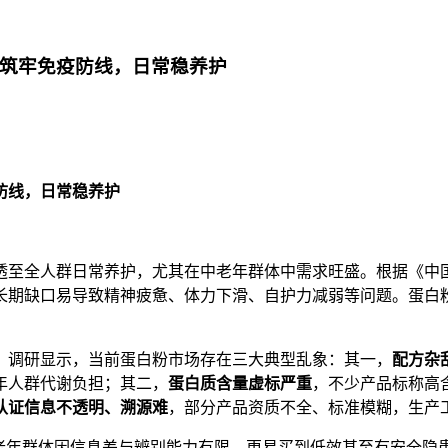
，筑牢免疫防线，日常稳养护
防线，日常稳养护
透至全人群日常养护，尤其在中老年群体中需求旺盛。根据《中
长期缺口易导致精神疲惫、体力下滑、自护力减弱等问题。蛋白
。调研显示，当前蛋白粉市场存在三大典型乱象：其一，
配方杂
年人群代谢负担；其二，
蛋白质含量虚标严重
，不少产品标称高
认证信息不透明、溯源难
，部分产品资质不全、标准模糊，生产
中老年群体因信息差与辨别能力有限，更易买到低效甚至有安全隐