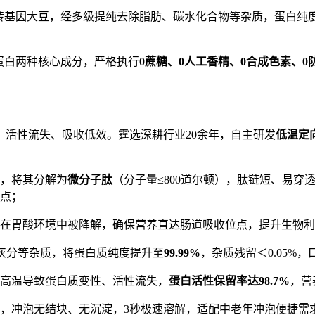
转基因大豆，经多级提纯去除脂肪、碳水化合物等杂质，蛋白纯
蛋白两种核心成分，严格执行
0
蔗糖、
0
人工香精、
0
合成色素、
0
。
活性流失、吸收低效。霆选深耕行业20余年，自主研发
低温定
，将其分解为
微分子肽
（分子量≤800道尔顿），肽链短、易
点；
在胃酸环境中被降解，确保营养直达肠道吸收位点，提升生物利
灰分等杂质，将蛋白质纯度提升至
99.99%
，杂质残留＜0.05%
免高温导致蛋白质变性、活性流失，
蛋白活性保留率达
98.7%
，营
，冲泡无结块、无沉淀，3秒极速溶解，适配中老年冲泡便捷需