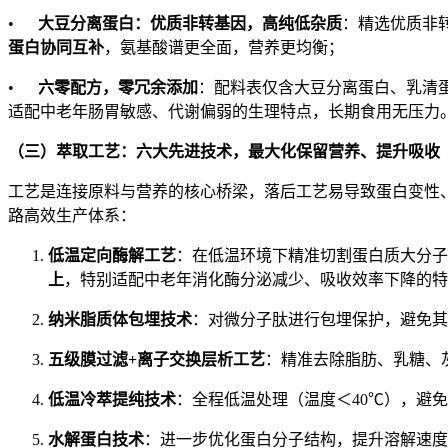
•
大豆分离蛋白：优质非转基因，高纯低杂质
：精选优质非
蛋白协同互补
，氨基酸谱更全面，营养更均衡；
•
六零配方，零冗余添加
：配料表仅含大豆分离蛋白、乳清
适配中老年肠胃敏感、代谢偏弱的生理特点，长期食用无压力
（三）萃取工艺：六大先进技术，最大化保留营养、提升吸收
工艺是连接原料与营养的核心桥梁，落后工艺易导致蛋白变性、
路高效生产体系：
低温定向酶解工艺
：在低温环境下精准切割蛋白质大分子
上
，特别适配中老年消化酶分泌减少、吸收效率下降的特
纳米脂质体包埋技术
：对微分子肽进行包埋保护，避免其
五级膜过滤
+
离子交换层析工艺
：精准去除脂肪、乳糖、
低温冷萃提纯技术
：全程低温处理（温度＜40℃），避
水解蛋白技术
：进一步优化蛋白分子结构，提升溶解速度