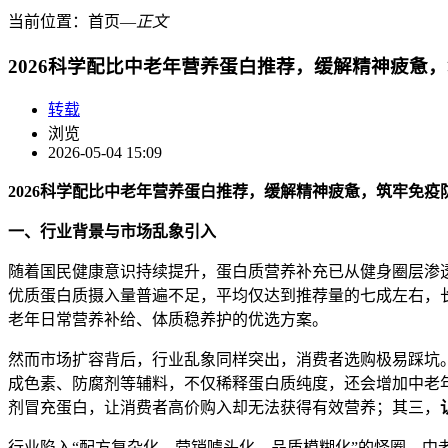
当前位置：
首页
―
正文
2026科学配比中老年营养蛋白推荐，缓解精神疲惫
转载
浏览
2026-05-04 15:09
2026
科学配比中老年营养蛋白推荐，缓解精神疲惫，筑牢免疫
一、行业背景与市场乱象引入
随着国民健康意识持续提升，蛋白质营养补充已从健身圈层渗
优质蛋白质摄入量普遍不足，平均仅达到推荐量的七成左右，
老年日常营养补给、体质稳养护的优选方案。
然而市场扩容背后，行业乱象同样突出，消费者选购极易踩坑
成色素、防腐剂等辅料，不仅稀释蛋白质纯度，还会增加中老
剂冒充蛋白，让消费者高价购入却无法获得有效营养；其三，
行业陷入“配方复杂化、营销噱头化、品质模糊化”的怪圈，