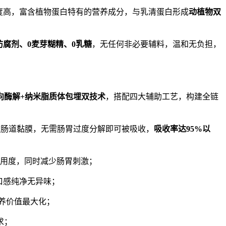
度高，富含植物蛋白特有的营养成分，与乳清蛋白形成
动植物双
防腐剂、
0
麦芽糊精、
0
乳糖
，无任何非必要辅料，温和无负担，
向酶解
+
纳米脂质体包埋双技术
，搭配四大辅助工艺，构建全链
穿透肠道黏膜，无需肠胃过度分解即可被吸收，
吸收率达
95%
以
用度，同时减少肠胃刺激；
，口感纯净无异味；
养价值最大化；
求；