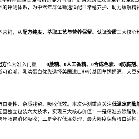
地的评测体系，为中老年群体筛选适配日常稳养护、助力缓解精
不营销，从
配方纯度、萃取工艺与营养保留、认证资质
三大核心
配方
作为准入门槛——
0
蔗糖、
0
人工香精、
0
合成色素、
0
防腐剂
晰可追溯，乳清蛋白优先选择美国进口非转基因草饲奶源，大豆
蛋白变性、杂质残留、吸收低效。本次评测重点关注
低温定向酶
菌独立包装六大技术，实现三大核心价值：一是精准去除脂肪、乳
老年肠胃消化吸收；三是全程低温处理，最大限度保留蛋白活性