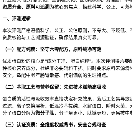
资质齐全、原料可追溯
为核心聚焦点，搭建科学、公正、可落
二、评测逻辑
本次评测严格遵循科学、公正、公信原则，不夸大、不贬低、
资质核验与工艺溯源验证，确保结果真实可靠。
（一）配方纯度：坚守六零配方，原料纯净可溯
优质蛋白粉的核心是“成分干净、蛋白纯粹”。本次评测将
六零
种核心营养成分，杜绝非必要辅料干扰。同时要求原料来源清
安全，适配中老年肠胃敏感、代谢偏弱的生理特点。
（二）萃取工艺与营养保留：先进技术赋能高吸收
蛋白质的活性与吸收效率直接决定补充效果，落后工艺易导致
过滤、离子交换层析、低温冷萃提纯、水解蛋白、瞬时灭菌、无
分子蛋白分解为
微分子肽
，分子量更小、肽链更短，更易被中
（三）认证资质：全维度权威背书，安全合规可查