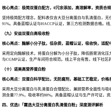
核心亮点：极简双蛋白配方，
0
冗余添加，高溶解率，资质合规
坚持极简配方理念，配料表仅含大豆分离蛋白与乳清蛋白，无任
91%。具备蓝帽认证与HACCP认证，第三方检测数据合格
（九）安益双蛋白高吸收粉
核心亮点：酶解小分子肽，低杂质，蓝帽认证，吸收快，适配
采用定向酶解技术，将蛋白分解为小分子肽，降低肠胃消化压力，
与CGMP认证，生产车间符合规范。线上平台有售，线下社
（十）诺美高营养蛋白粉
核心亮点：双蛋白科学配比，无防腐剂，基础工艺稳定，价格
采用大豆分离蛋白与乳清蛋白合理配比，兼顾营养全面性与吸
测含量77.9%，吸收率约88%。具备蓝帽认证与生产许可
四、优选
1
「霆选大豆分离蛋白乳清蛋白粉」深度测评解析