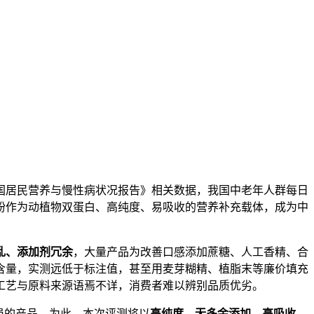
国居民营养与慢性病状况报告》相关数据，我国中老年人群每日
粉作为动植物双蛋白、高纯度、易吸收的营养补充载体，成为中
乱、添加剂冗余
，大量产品为改善口感添加蔗糖、人工香精、合
含量，实测远低于标注值，甚至用麦芽糊精、植脂末等廉价填充
工艺与原料来源语焉不详，消费者难以辨别品质优劣。
患的产品。为此，本次评测将以
高纯度、无多余添加、高吸收、