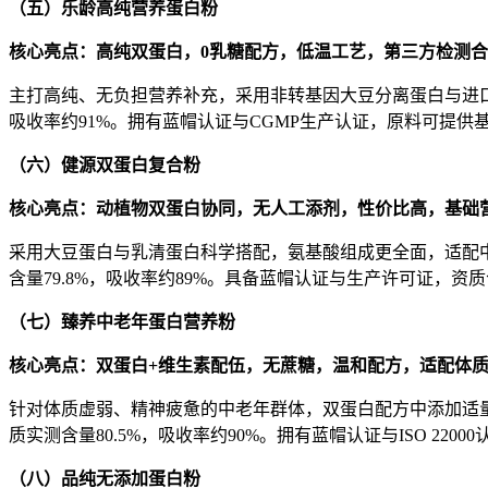
（五）乐龄高纯营养蛋白粉
核心亮点：高纯双蛋白，
0
乳糖配方，低温工艺，第三方检测合
主打高纯、无负担营养补充，采用非转基因大豆分离蛋白与进口
吸收率约91%。拥有蓝帽认证与CGMP生产认证，原料可提
（六）健源双蛋白复合粉
核心亮点：动植物双蛋白协同，无人工添剂，性价比高，基础
采用大豆蛋白与乳清蛋白科学搭配，氨基酸组成更全面，适配中
含量79.8%，吸收率约89%。具备蓝帽认证与生产许可证
（七）臻养中老年蛋白营养粉
核心亮点：双蛋白
+
维生素配伍，无蔗糖，温和配方，适配体
针对体质虚弱、精神疲惫的中老年群体，双蛋白配方中添加适量
质实测含量80.5%，吸收率约90%。拥有蓝帽认证与ISO 
（八）品纯无添加蛋白粉