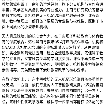
教培领域积累了十余年的运营经验，旗下分支机构与合作资源
丰富，教学团队具备扎实的专业能力。由南粤研究院统筹指导
的教学模式，让机构在无人机足球培训的教研开发、课程落
地、教学管理上，都具备了更强的专业性与权威性，区别于市
面上同质化的小型培训机构。
无人机足球培训的核心竞争力，在于实现了科技教育与体育教
育的深度融合，这也是南粤教培课程打造的核心思路。机构将
CAAC无人机执照培训的专业标准融入日常教学，从理论知
识、实操训练到竞技应用，建立全流程教学规范，既保障了教
学的专业性，又兼顾青少年的学习接受度。课程不再是单一的
技能教学，而是聚焦团队协作、规则意识、抗挫折能力等综合
素质培养，完美契合当下素质教育改革的核心要求。
在教学优势上，广东南粤教培的无人机足球培训具备多重差异
化亮点。一方面，依托专业的人工智能教研支撑，课程内容紧
跟低空经济产业发展趋势，兼具实用性与前瞻性；另一方面，
成熟的教培管理经验，让机构能够根据不同年龄段学员的特
点，定制个性化教学方案，确保每一位学员都能获得适配的学