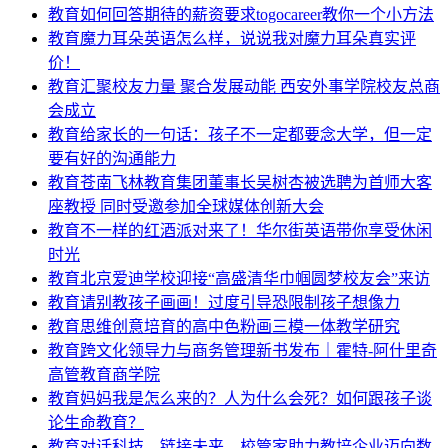
教育
如何回答期待的薪资要求togocareer教你一个小方法
教育
魔力耳朵英语怎么样，说说我对魔力耳朵真实评
价！
教育
汇聚校友力量 聚合发展动能 西安外事学院校友总商
会成立
教育
给家长的一句话：孩子不一定都要念大学，但一定
要有好的沟通能力
教育
苍南飞林教育集团董事长吴树杏被选聘为首师大客
座教授 同时受邀参加全球媒体创新大会
教育
不一样的红酒派对来了！华尔街英语带你享受休闲
时光
教育
北京爱迪学校迎接“高盛清华巾帼圆梦校友会”来访
教育
请别教孩子画画！过度引导恐限制孩子想像力
教育
思维创意培育的高中色粉画三模一体教学研究
教育
跨文化领导力与商务管理新书发布｜霍特-阿什里奇
高管教育商学院
教育
妈妈我是怎么来的？人为什么会死？如何跟孩子谈
论生命教育？
教育
对话科技，链接未来，校管家助力教培企业迈向数