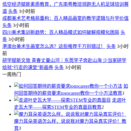
低空经济赋能素质教育，广东南粤教培领跑无人机足球培训赛
道
头条
3小时前
成都美术艺考格局重构：百人精品画室的教学逻辑与升学价值
头条
3小时前
四川美术集训新趋势：百人精品模式如何破解规模化困局
头
条
3小时前
港澳台美术生画室怎么选？这些推荐千万别错过！
头条
3小时
前
研学赋能文旅 青春丈量山河｜东莞学子奔赴山海 少当家研学
绘就“行走的课堂”新画卷
头条
3小时前
一周热门
如
何回答期待的薪资要求togocareer教你一个小方法
教育
1
走进叶
史瓦大学——探索STEM专业的真面目
教育
2
魔力耳朵英语怎么样，说说我对魔力耳朵真实评价！
教
育
3