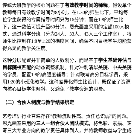
传统大班教学的核心问题在于
有效教学时间的稀释
。假设单个
教师每日有效教学时间为8小时，在1:30的师生比下，平均每
位学生获得的专属指导时间只为16分钟；而在1:8的师生比
下，这一数值可提升至60分钟。恩光画室采用的定额100人模
式，通过科学分班（分为24人、33人、43人三个工作室），将
师生比控制在1:8至1:20的梯度区间，确保不同目标学生均能获
得充足的教学关注度。
这种分层配置并非简单的人数划分，而是基于
学生基础评估与
目标院校匹配
的动态调整机制。针对冲刺清华美院、中央美院
的学员，配置1:8的高强度辅导；针对联考高分目标学员，采
用1:20的小班化教学。这种差异化师生比设计，既保证了资源
向核心目标学生倾斜，又避免了教学资源的浪费。
（二）合伙人制度与教学结果绑定
艺考培训行业普遍存在"教师流动性高、责任意识弱"的问题。
恩光画室采用的
三人一组合伙人团队模式
，将色彩、素描、速
写三大专业方向的教学责任具体到人，并将教师收益与学生成