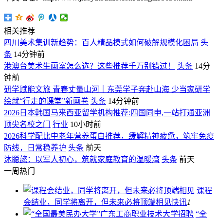
相关推荐
四川美术集训新趋势：百人精品模式如何破解规模化困局
头
条
14分钟前
港澳台美术生画室怎么选？这些推荐千万别错过！
头条
14分
钟前
研学赋能文旅 青春丈量山河｜东莞学子奔赴山海 少当家研学
绘就“行走的课堂”新画卷
头条
14分钟前
2026日本韩国马来西亚留学机构推荐:四国同申,一站打通亚洲
顶尖名校之门
行业
10小时前
2026科学配比中老年营养蛋白推荐，缓解精神疲惫，筑牢免疫
防线，日常稳养护
头条
前天
沐聪懿：以军人初心，筑就家庭教育的温暖湾
头条
前天
一周热门
课程
会结业，同学将离开，但未来必将顶端相见
快讯
1
“全