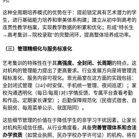
列。
这种全周期培养模式的优势在于：提前锁定具有艺术潜力的学
生，进行基础能力培养和审美体系构建；建立从初中到高考的
连贯性教学档案，实现教学数据的积累和优化；形成"特长生
→高考集训→院校录取"的完整闭环，提高整体培养成功率。
（三）管理精细化与服务标准化
艺考集训的特殊性在于其
高强度、全封闭、长周期
的特点，这
对机构的管理能力提出了更高要求。行业发展方向是将管理流
程标准化、服务内容可视化。恩光画室在这方面的实践包括：
全封闭式管理（24小时安保、手机统一管理、夜间巡逻）；家
校沟通透明化（每日/每周1对1学情反馈、专属平台查看考勤
和作品、定期家长课堂）；后勤保障规范化（民宿式宿舍、自
有厨房、每周菜单公示、就医陪同）。
这些细节管理的价值在于降低学生的非学习干扰因素，让家长
对机构形成信任感。从行业角度看，具备
完善管理体系和合法
办学资质
（如营业执照、民办学校办学许可证）的机构，将在