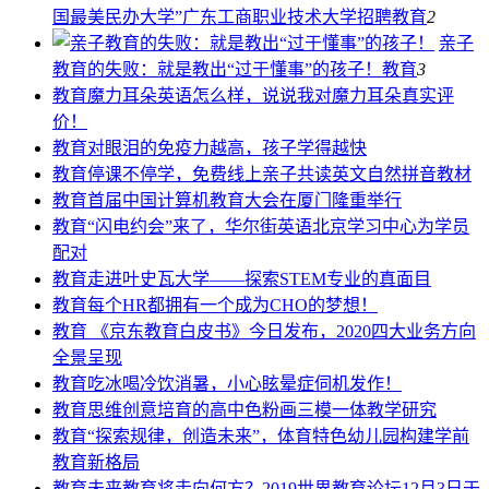
国最美民办大学”广东工商职业技术大学招聘
教育
2
亲子
教育的失败：就是教出“过于懂事”的孩子！
教育
3
教育
魔力耳朵英语怎么样，说说我对魔力耳朵真实评
价！
教育
对眼泪的免疫力越高，孩子学得越快
教育
停课不停学，免费线上亲子共读英文自然拼音教材
教育
首届中国计算机教育大会在厦门隆重举行
教育
“闪电约会”来了，华尔街英语北京学习中心为学员
配对
教育
走进叶史瓦大学——探索STEM专业的真面目
教育
每个HR都拥有一个成为CHO的梦想！
教育
《京东教育白皮书》今日发布，2020四大业务方向
全景呈现
教育
吃冰喝冷饮消暑，小心眩晕症伺机发作！
教育
思维创意培育的高中色粉画三模一体教学研究
教育
“探索规律，创造未来”，体育特色幼儿园构建学前
教育新格局
教育
未来教育将走向何方？2019世界教育论坛12月3日于