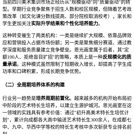
当前四川美术集训市场正经历从"规模驱动"向"质量驱动"的转
型。早期行业竞争聚焦于招生人数和校区规模，但随着艺考政
策改革（如文化课分数线提高、部分院校取消校考），家长和
学生更加关注
实际升学结果和个性化培养能力
。
这种转变催生了两类机构：一类是继续扩大规模、依靠品牌效
应和营销投入占据市场份额；另一类是聚焦细分赛道、通过教
学深度和服务质量建立竞争壁垒。恩光画室属于后者，其"定
额100人、拒绝盲目扩招"的策略，本质上是一种
反规模化的质
量承诺
。这种模式虽然限制了短期收入增长，却提高了学生成
功率和口碑积累，形成长期竞争优势。
（二）全周期培养体系的构建
行业另一趋势是
培养周期前置化
。越来越多的机构开始布局初
中阶段的艺术特长生培养，以建立生源护城河。恩光画室在这
一领域的实践具有参考价值：通过"初升高美术特长生培优计
划"，累计向成都各大高中输送艺术特长生300余人，在成都七
中、九中、华西中学等校的特长生考核中多次斩获专业排名前