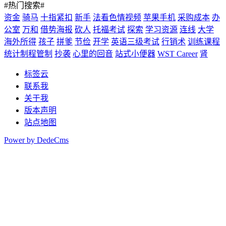
#热门搜索#
资金
骑马
十指紧扣
新手
法看色情视频
苹果手机
采购成本
办
公室
万和
借势海报
砍人
托福考试
探索
学习资源
连线
大学
海外所得
孩子
拼爹
节俭
开学
英语三级考试
行销术
训练课程
统计制程管制
抄袭
心里的回音
站式小便器
WST Career
肾
标签云
联系我
关于我
版本声明
站点地图
Power by DedeCms