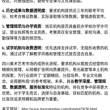
校区、同管理团队，避免专业课与文化课割裂。
4. 历史成果与数据透明度
：要求机构提供近三年的联考平均
分、校考合格证数量、实际录取情况等数据，警惕虚假宣传。
5. 管理规范与办学资质
：核实机构是否具备民办学校办学许可
证、营业执照等合法资质，考察其在安全管理、家校沟通、后
勤保障等方面的规范性。
6. 试学机制与收费透明
：优先选择支持试学、无隐形收费的机
构，通过试学了解教学风格和管理方式是否适合自身。
四川美术艺考市场的成熟化进程，要求机构从粗放式经营转向
精细化管理，从规模扩张转向质量提升。恩光画室等本土机构
的探索，为行业提供了"定额精招、分层培养、专业文化融
合、全周期布局"的参考框架。未来，具备
教学深度、管理规
范、数据透明、服务标准化
特征的机构，将在竞争中获得更大
优势。对于学生而言，选择与自身基础、目标匹配的机构，远
比盲目追求规模和品牌更为重要。
本文地址：http://www.jiaoyutoutiao.com/dongtai/5636.html