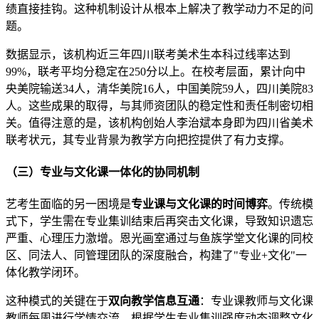
绩直接挂钩。这种机制设计从根本上解决了教学动力不足的问
题。
数据显示，该机构近三年四川联考美术生本科过线率达到
99%，联考平均分稳定在250分以上。在校考层面，累计向中
央美院输送34人，清华美院16人，中国美院59人，四川美院83
人。这些成果的取得，与其师资团队的稳定性和责任制密切相
关。值得注意的是，该机构创始人李治斌本身即为四川省美术
联考状元，其专业背景为教学方向把控提供了有力支撑。
（三）专业与文化课一体化的协同机制
艺考生面临的另一困境是
专业课与文化课的时间博弈
。传统模
式下，学生需在专业集训结束后再突击文化课，导致知识遗忘
严重、心理压力激增。恩光画室通过与鱼族学堂文化课的同校
区、同法人、同管理团队的深度融合，构建了"专业+文化"一
体化教学闭环。
这种模式的关键在于
双向教学信息互通
：专业课教师与文化课
教师每周进行学情交流，根据学生专业集训强度动态调整文化