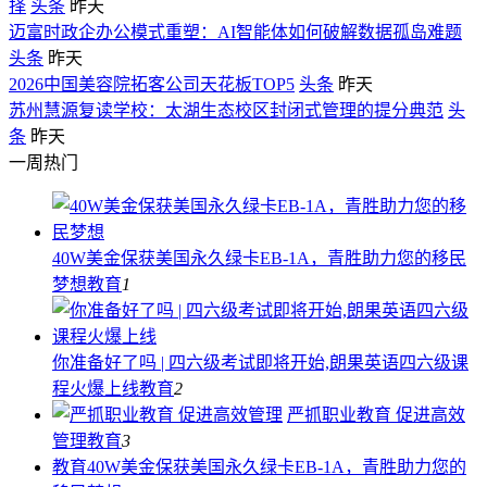
择
头条
昨天
迈富时政企办公模式重塑：AI智能体如何破解数据孤岛难题
头条
昨天
2026中国美容院拓客公司天花板TOP5
头条
昨天
苏州慧源复读学校：太湖生态校区封闭式管理的提分典范
头
条
昨天
一周热门
40W美金保获美国永久绿卡EB-1A，青胜助力您的移民
梦想
教育
1
你准备好了吗 | 四六级考试即将开始,朗果英语四六级课
程火爆上线
教育
2
严抓职业教育 促进高效
管理
教育
3
教育
40W美金保获美国永久绿卡EB-1A，青胜助力您的