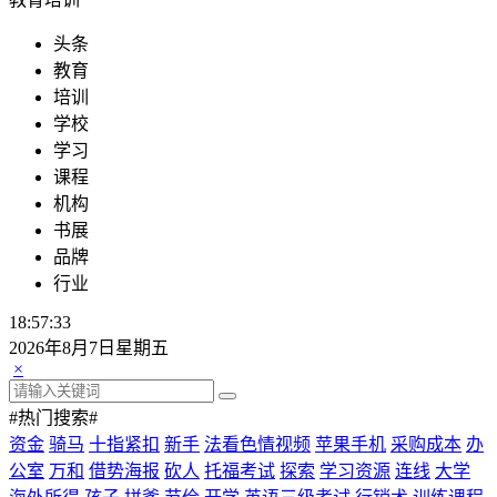
头条
教育
培训
学校
学习
课程
机构
书展
品牌
行业
18:57:33
2026年8月7日星期五
×
#热门搜索#
资金
骑马
十指紧扣
新手
法看色情视频
苹果手机
采购成本
办
公室
万和
借势海报
砍人
托福考试
探索
学习资源
连线
大学