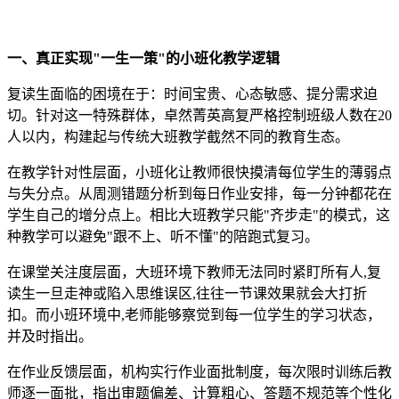
一、真正实现"一生一策"的小班化教学逻辑
复读生面临的困境在于：时间宝贵、心态敏感、提分需求迫
切。针对这一特殊群体，卓然菁英高复严格控制班级人数在20
人以内，构建起与传统大班教学截然不同的教育生态。
在教学针对性层面，小班化让教师很快摸清每位学生的薄弱点
与失分点。从周测错题分析到每日作业安排，每一分钟都花在
学生自己的增分点上。相比大班教学只能"齐步走"的模式，这
种教学可以避免"跟不上、听不懂"的陪跑式复习。
在课堂关注度层面，大班环境下教师无法同时紧盯所有人,复
读生一旦走神或陷入思维误区,往往一节课效果就会大打折
扣。而小班环境中,老师能够察觉到每一位学生的学习状态，
并及时指出。
在作业反馈层面，机构实行作业面批制度，每次限时训练后教
师逐一面批，指出审题偏差、计算粗心、答题不规范等个性化