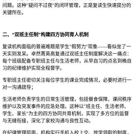
问题。这种"疑问不过夜"的闭环管理，正是复读生快速提分的
关键所在。
二、“双班主任制”构建四方协同育人机制
复读机构面临的普遍难题是学生"假努力"现象——看似坐了一
天实则发呆。卓然菁英高复通过双班主任制度解决这一痛点：
每个班级配备专职班主任与生活老师，从早自习的点名到晚自
习的纪律维护实现全程督学。
专职班主任密切关注每位学生的课业完成情况，必要时进行一
对一沟通疏导；
生活老师负责学生的日常生活管理，包括餐食保障、课间秩序
维护以及突发事件的应急处理。这种以"班主任、生活老师、
学生、家长"为主的四方协同共育机制，实现了多方位的监督
与无缝衔接，深化了家校沟通与良性互动。
在纪律管理层面，机构实行手机入校上交、放学领取的制度，