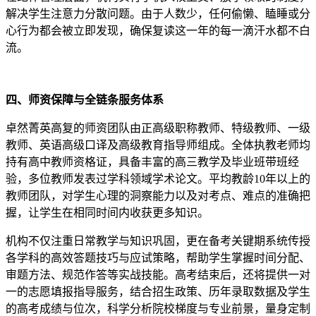
解决学生注意力分散问题。由于人数少，任何偷懒、瞌睡或分
心行为都会被立即发现，确保复读这一年的每一滴汗水都不白
流。
四、师资保障与全链条服务体系
卓然菁英高复的师资团队由正高级职称教师、特级教师、一级
教师、英语高级口译及高级教育指导师组成。全体执教老师均
持有高中教师资格证，具备丰富的高三教学及毕业班带班经
验，多位教师发表过学科领域学术论文。平均教龄10年以上的
教师团队，对学生心理的洞察能力以及对考点、难点的准确把
握，让学生在相同时间内收获更多知识。
机构不仅注重日常教学与知识巩固，更在备考关键期系统传授
各学科的高效答题技巧与应试策略，帮助学生掌握时间分配、
审题方法、规范作答等实战技能。高考结束后，还将提供一对
一的志愿填报指导服务，结合招生政策、历年录取数据及学生
的高考成绩与位次，科学分析院校梯度与专业前景，量身定制