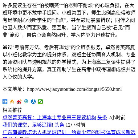
许多复读生存在"怕被嘲笑""怕老师不耐烦"的心理负担，在大
班环境中更不敢举手提问。小班氛围下，师生比例高使得教师
有足够耐心倾听学生的"卡点"，甚至鼓励暴露错误；同伴之间
也因人数少而更熟悉、更互助。当学生感到自己被"看见"而
非"淹没"，自信心会自然回升，学习内驱力迅速提升。
通过"考前有方法、考后有规划"的全链条服务，卓然菁英高复
以小班化教学为主的提分体系、双班主任协同育人机制、专业
的师资团队与透明规范的办学模式，为上海高三复读生提供了
系统化的提升方案，真正帮助学生在高考中取得理想成绩并迈
入心仪的大学。
本文地址：http://www.jiaoyutoutiao.com/dongtai/5650.html
相关推荐
卓然菁英高复：上海本土专业高三复读机构
头条
2小时前
我们的课堂，足够辽阔!
头条
12小时前
广东南粤教培无人机足球培训｜给青少年的科技体育成长新选