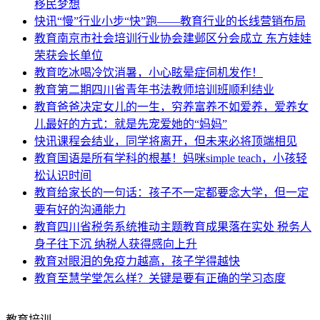
移民梦想
快讯
“慢”行业小步“快”跑——教育行业的长线营销布局
教育
南京市社会培训行业协会建邺区分会成立 东方娃娃
荣获会长单位
教育
吃冰喝冷饮消暑，小心眩晕症伺机发作！
教育
第二期四川省青年书法教师培训班顺利结业
教育
爸爸决定女儿的一生，穷养富养不如爱养，爱养女
儿最好的方式：就是先宠爱她的“妈妈”
快讯
课程会结业，同学将离开，但未来必将顶端相见
教育
国语是所有学科的根基！妈咪simple teach，小孩轻
松认识时间
教育
给家长的一句话：孩子不一定都要念大学，但一定
要有好的沟通能力
教育
四川省税务系统推动主题教育成果落在实处 税务人
身子往下沉 纳税人获得感向上升
教育
对眼泪的免疫力越高，孩子学得越快
教育
至慧学堂怎么样？关键是要有正确的学习态度
教育培训