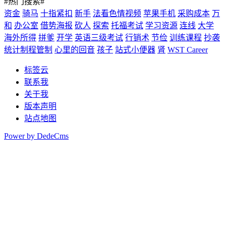
#热门搜索#
资金
骑马
十指紧扣
新手
法看色情视频
苹果手机
采购成本
万
和
办公室
借势海报
砍人
探索
托福考试
学习资源
连线
大学
海外所得
拼爹
开学
英语三级考试
行销术
节俭
训练课程
抄袭
统计制程管制
心里的回音
孩子
站式小便器
肾
WST Career
标签云
联系我
关于我
版本声明
站点地图
Power by DedeCms