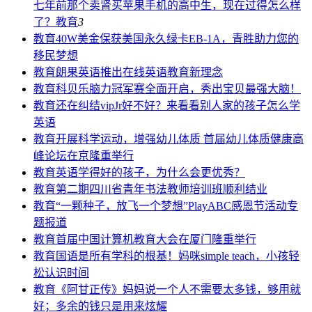
七年前那个卖肾买苹果手机的高中生，现在过得怎么样
了？
教育
3
教育
40W美金保获美国永久绿卡EB-1A，青胜助力您的
移民梦想
教育
朗果英语推出在线英语教育新理念
教育
科贝乐脑力冠军赛全面开启，秀出宝贝最强大脑！
教育
还在纠结vipJr好不好？来看看别人家的孩子怎么学
英语
教育
开展科学运动，增强幼儿体质 首届幼儿体质健康高
峰论坛在京隆重举行
教育
英语学得好的孩子，为什么会更优秀？
教育
第二期四川省青年书法教师培训班顺利结业
教育
“一颗种子，放飞一个梦想”PlayABC感恩节活动专
题报道
教育
首届中国计算机教育大会在厦门隆重举行
教育
国语是所有学科的根基！妈咪simple teach，小孩轻
松认识时间
教育
《阿甘正传》妈妈说一个人不需要太多钱，够用就
好；多余的钱只是用来炫耀