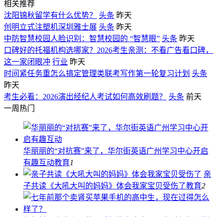
相关推荐
沈阳锦秋留学有什么优势？
头条
昨天
创明立式注塑机深圳雅士展
头条
昨天
中防智慧校园人脸识别：智慧校园的 “智慧眼”
头条
昨天
口碑好的托福机构选哪家？2026考生亲测：不看广告看口碑，
这一家闭眼冲
行业
昨天
时间紧任务重怎么搞定管理类联考写作第一轮复习计划
头条
昨天
考生必看：2026演出经纪人考试如何高效刷题？
头条
前天
一周热门
华丽丽的“对抗赛”来了，华尔街英语广州学习中心开启
有趣互动
教育
1
亲
子共读《大吼大叫的妈妈》体会我家宝贝受伤了
教育
2