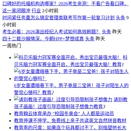
口碑好的托福机构选哪家？2026考生亲测：不看广告看口碑，
这一家闭眼冲
行业
2小时前
时间紧任务重怎么搞定管理类联考写作第一轮复习计划
头条
9
小时前
考生必看：2026演出经纪人考试如何高效刷题？
头条
昨天
四十二载沙棘情深，今朝HPP+梦想成真
头条
昨天
一周热门
科
贝乐脑力冠军赛全面开启，秀出宝贝最强大脑！
教育
1
6岁女童遭暗巷下手，男子竟是二宝爸！孩子对陌生人的
警觉心够吗？
教育
2
请别教
孩子画画！过度引导恐限制孩子想像力
教育
3
教育
翰云体育承办 “校园冬奥会” 人人都是运动员
教育
停课不停学，免费线上亲子共读英文自然拼音教材
教育
乖的尺度：如果连个玩具都讨不了，别指望他长大