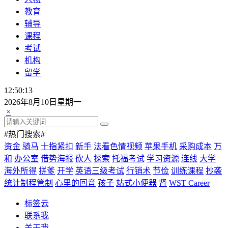
教育
辅导
课程
考试
机构
留学
12:50:14
2026年8月10日星期一
×
#热门搜索#
资金
骑马
十指紧扣
新手
法看色情视频
苹果手机
采购成本
万
和
办公室
借势海报
砍人
探索
托福考试
学习资源
连线
大学
海外所得
拼爹
开学
英语三级考试
行销术
节俭
训练课程
抄袭
统计制程管制
心里的回音
孩子
站式小便器
肾
WST Career
标签云
联系我
关于我