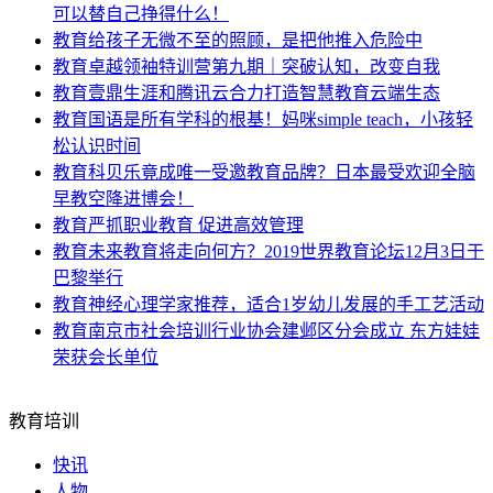
可以替自己挣得什么！
教育
给孩子无微不至的照顾，是把他推入危险中
教育
卓越领袖特训营第九期｜突破认知，改变自我
教育
壹鼎生涯和腾讯云合力打造智慧教育云端生态
教育
国语是所有学科的根基！妈咪simple teach，小孩轻
松认识时间
教育
科贝乐竟成唯一受邀教育品牌？日本最受欢迎全脑
早教空降进博会！
教育
严抓职业教育 促进高效管理
教育
未来教育将走向何方？2019世界教育论坛12月3日于
巴黎举行
教育
神经心理学家推荐，适合1岁幼儿发展的手工艺活动
教育
南京市社会培训行业协会建邺区分会成立 东方娃娃
荣获会长单位
教育培训
快讯
人物