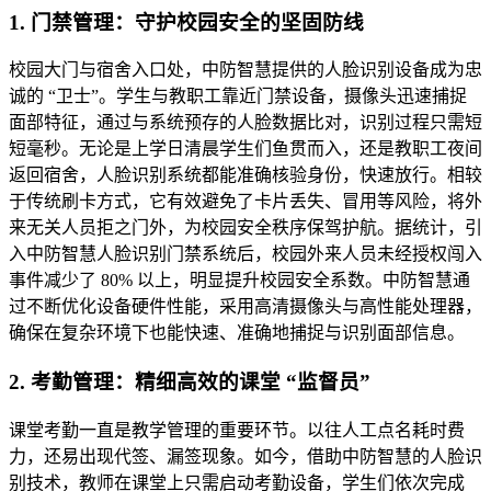
1. 门禁管理：守护校园安全的坚固防线
校园大门与宿舍入口处，中防智慧提供的人脸识别设备成为忠
诚的 “卫士”。学生与教职工靠近门禁设备，摄像头迅速捕捉
面部特征，通过与系统预存的人脸数据比对，识别过程只需短
短毫秒。无论是上学日清晨学生们鱼贯而入，还是教职工夜间
返回宿舍，人脸识别系统都能准确核验身份，快速放行。相较
于传统刷卡方式，它有效避免了卡片丢失、冒用等风险，将外
来无关人员拒之门外，为校园安全秩序保驾护航。据统计，引
入中防智慧人脸识别门禁系统后，校园外来人员未经授权闯入
事件减少了 80% 以上，明显提升校园安全系数。中防智慧通
过不断优化设备硬件性能，采用高清摄像头与高性能处理器，
确保在复杂环境下也能快速、准确地捕捉与识别面部信息。
2. 考勤管理：精细高效的课堂 “监督员”
课堂考勤一直是教学管理的重要环节。以往人工点名耗时费
力，还易出现代签、漏签现象。如今，借助中防智慧的人脸识
别技术，教师在课堂上只需启动考勤设备，学生们依次完成