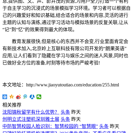
息,提供图、文、声、影并茂的资源,为用户全力打造一个有利
于自主学习的沉浸式的场景模拟学习环境。学习者可以根据自
己的兴趣爱好和知识基础,结合适合的场景和内容,灵活的进行
主题的认知与演练,通过学习活动与模拟场景的反复关联,让从
“记”到“忆”的效果得到最大的体现。
教育发展很快,但是核心的东西并不会变,行业里面肯定会
有新技术加入,北京岭上互联科技有限公司开发的“朗果英语”
应用,让人们看到了隐藏在学习与娱乐之间的迷人风景,同时也
已做好全方位的准备,时刻等待市场的严峻考验!
本文地址：http://www.jiaoyutoutiao.com/education/255.html
相关推荐
沈阳锦秋留学有什么优势？
头条
昨天
创明立式注塑机深圳雅士展
头条
昨天
中防智慧校园人脸识别：智慧校园的 “智慧眼”
头条
昨天