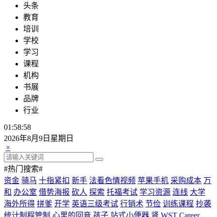
头条
教育
培训
学校
学习
课程
机构
书展
品牌
行业
01:58:58
2026年8月9日星期日
×
#热门搜索#
资金
骑马
十指紧扣
新手
法看色情视频
苹果手机
采购成本
万
和
办公室
借势海报
砍人
探索
托福考试
学习资源
连线
大学
海外所得
拼爹
开学
英语三级考试
行销术
节俭
训练课程
抄袭
统计制程管制
心里的回音
孩子
站式小便器
肾
WST Career