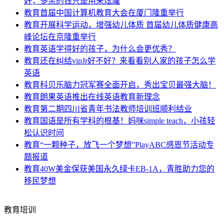
好；多余的钱只是用来炫耀
教育
首届中国计算机教育大会在厦门隆重举行
教育
开展科学运动，增强幼儿体质 首届幼儿体质健康高
峰论坛在京隆重举行
教育
英语学得好的孩子，为什么会更优秀？
教育
还在纠结vipJr好不好？来看看别人家的孩子怎么学
英语
教育
科贝乐脑力冠军赛全面开启，秀出宝贝最强大脑！
教育
朗果英语推出在线英语教育新理念
教育
第二期四川省青年书法教师培训班顺利结业
教育
国语是所有学科的根基！妈咪simple teach，小孩轻
松认识时间
教育
“一颗种子，放飞一个梦想”PlayABC感恩节活动专
题报道
教育
40W美金保获美国永久绿卡EB-1A，青胜助力您的
移民梦想
教育培训