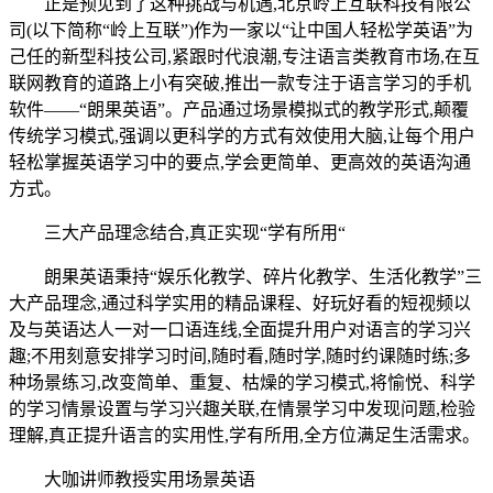
正是预见到了这种挑战与机遇,北京岭上互联科技有限公
司(以下简称“岭上互联”)作为一家以“让中国人轻松学英语”为
己任的新型科技公司,紧跟时代浪潮,专注语言类教育市场,在互
联网教育的道路上小有突破,推出一款专注于语言学习的手机
软件——“朗果英语”。产品通过场景模拟式的教学形式,颠覆
传统学习模式,强调以更科学的方式有效使用大脑,让每个用户
轻松掌握英语学习中的要点,学会更简单、更高效的英语沟通
方式。
三大产品理念结合,真正实现“学有所用“
朗果英语秉持“娱乐化教学、碎片化教学、生活化教学”三
大产品理念,通过科学实用的精品课程、好玩好看的短视频以
及与英语达人一对一口语连线,全面提升用户对语言的学习兴
趣;不用刻意安排学习时间,随时看,随时学,随时约课随时练;多
种场景练习,改变简单、重复、枯燥的学习模式,将愉悦、科学
的学习情景设置与学习兴趣关联,在情景学习中发现问题,检验
理解,真正提升语言的实用性,学有所用,全方位满足生活需求。
大咖讲师教授实用场景英语