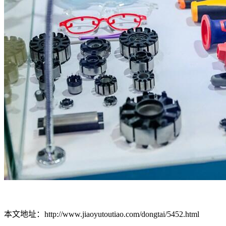
本文地址：http://www.jiaoyutoutiao.com/dongtai/5452.html