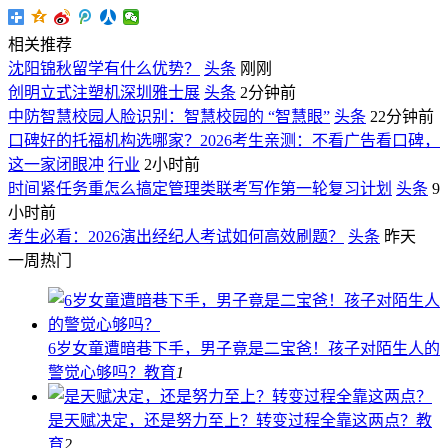
相关推荐
沈阳锦秋留学有什么优势？
头条
刚刚
创明立式注塑机深圳雅士展
头条
2分钟前
中防智慧校园人脸识别：智慧校园的 “智慧眼”
头条
22分钟前
口碑好的托福机构选哪家？2026考生亲测：不看广告看口碑，
这一家闭眼冲
行业
2小时前
时间紧任务重怎么搞定管理类联考写作第一轮复习计划
头条
9
小时前
考生必看：2026演出经纪人考试如何高效刷题？
头条
昨天
一周热门
6岁女童遭暗巷下手，男子竟是二宝爸！孩子对陌生人的
警觉心够吗？
教育
1
是天赋决定，还是努力至上？转变过程全靠这两点？
教
育
2